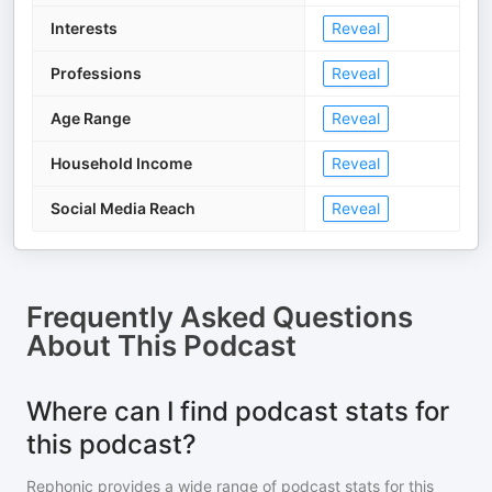
Interests
Reveal
Professions
Reveal
Age Range
Reveal
Household Income
Reveal
Social Media Reach
Reveal
Frequently Asked Questions
About
This Podcast
Where can I find podcast stats for
this podcast?
Rephonic provides a wide range of podcast stats for
this