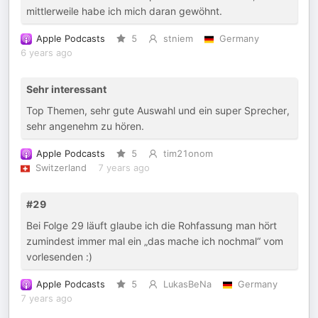
mittlerweile habe ich mich daran gewöhnt.
Apple Podcasts
5
stniem
Germany
6 years ago
Sehr interessant
Top Themen, sehr gute Auswahl und ein super Sprecher,
sehr angenehm zu hören.
Apple Podcasts
5
tim21onom
Switzerland
7 years ago
#29
Bei Folge 29 läuft glaube ich die Rohfassung man hört
zumindest immer mal ein „das mache ich nochmal“ vom
vorlesenden :)
Apple Podcasts
5
LukasBeNa
Germany
7 years ago