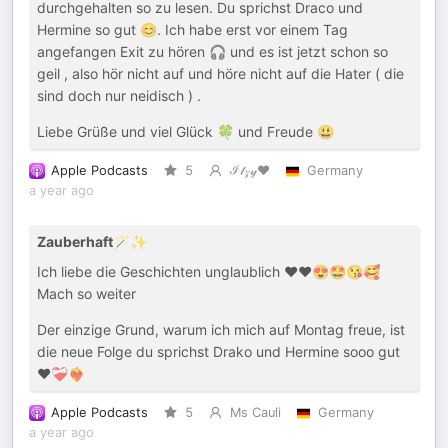
durchgehalten so zu lesen. Du sprichst Draco und
Hermine so gut 😊. Ich habe erst vor einem Tag
angefangen Exit zu hören 🎧 und es ist jetzt schon so
geil , also hör nicht auf und höre nicht auf die Hater ( die
sind doch nur neidisch ) .
Liebe Grüße und viel Glück 🍀 und Freude 😃
Apple Podcasts
5
ℐ𝓉𝓏𝓎♥︎
Germany
a year ago
Zauberhaft🪄✨
Ich liebe die Geschichten unglaublich ❤️❤️😍🤩😘🥰
Mach so weiter
Der einzige Grund, warum ich mich auf Montag freue, ist
die neue Folge du sprichst Drako und Hermine sooo gut
❤️❤️‍🩹❤️‍🔥
Apple Podcasts
5
Ms Cauli
Germany
a year ago