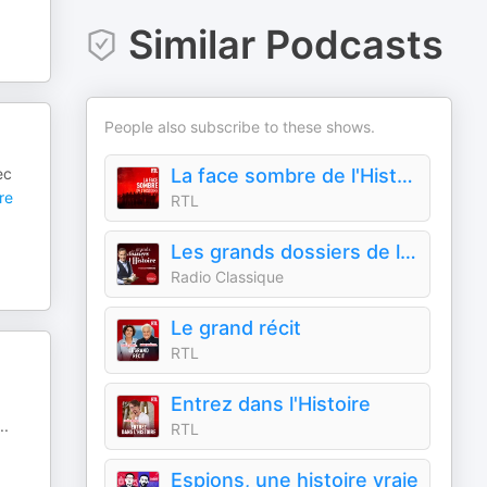
Similar Podcasts
People also subscribe to these shows.
ec
La face sombre de l'Histoire
re
RTL
Les grands dossiers de l'Histoire par Franck Ferrand
Radio Classique
Le grand récit
RTL
Entrez dans l'Histoire
..
RTL
Espions, une histoire vraie