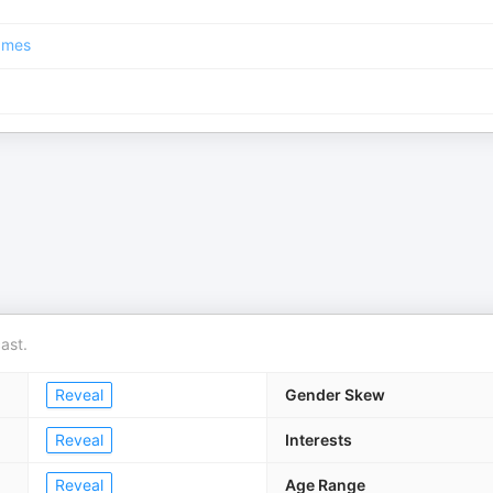
ames
ast.
Reveal
Gender Skew
Reveal
Interests
Reveal
Age Range