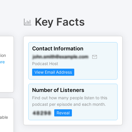
Key Facts
Contact Information
ion
re
Podcast Host
View Email Address
Number of Listeners
Find out how many people listen to this
podcast per episode and each month.
Reveal
able