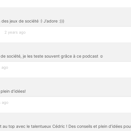
es jeux de société :) J’adore :)))
2 years ago
de société, je les teste souvent grâce à ce podcast ☺️
s ago
plein d’idées!
s ago
t au top avec le talentueux Cédric ! Des conseils et plein d’idées pou