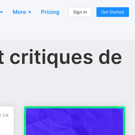
More
Pricing
Sign In
Get Started
t critiques de
c Le