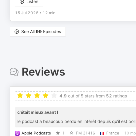
Listen
15 Jul 2026
•
12 min
See All
99
Episodes
Reviews
4.9
out of 5 stars from
52
ratings
c'était mieux avant !
le podcast a beaucoup perdu en intérêt depuis qu'il est po
Apple Podcasts
1
FM 31416
France
10 mo