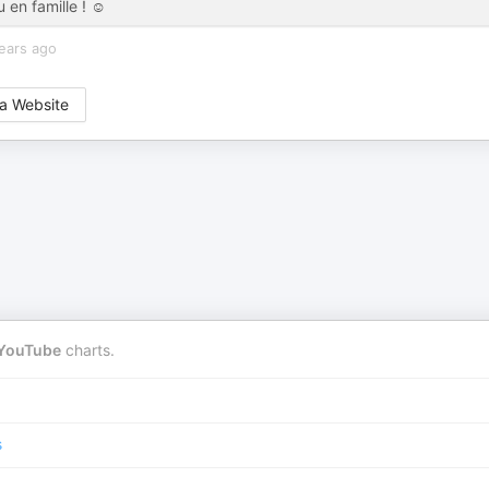
en famille ! ☺️
ears ago
a Website
YouTube
charts.
s