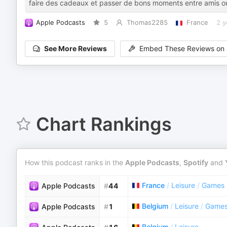
faire des cadeaux et passer de bons moments entre amis ou 
Apple Podcasts
5
Thomas2285
France
2 y
See More Reviews
Embed These Reviews on 
Chart Rankings
How this podcast ranks in the
Apple Podcasts
,
Spotify
and
France
/
Leisure
/
Games
Apple Podcasts
#
44
Belgium
/
Leisure
/
Game
Apple Podcasts
#
1
Belgium
/
Leisure