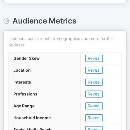
Audience Metrics
Listeners, social reach, demographics and more for this
podcast.
Gender Skew
Reveal
Location
Reveal
Interests
Reveal
Professions
Reveal
Age Range
Reveal
Household Income
Reveal
Social Media Reach
Reveal