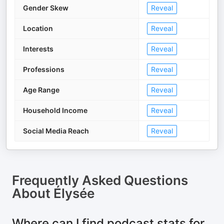
Gender Skew
Reveal
Location
Reveal
Interests
Reveal
Professions
Reveal
Age Range
Reveal
Household Income
Reveal
Social Media Reach
Reveal
Frequently Asked Questions
About
Élysée
Where can I find podcast stats for