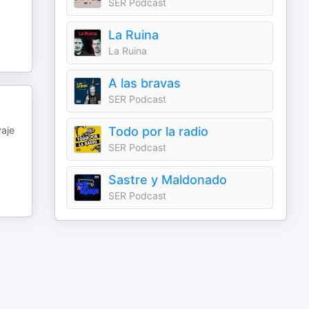
SER Podcast
La Ruina
La Ruina
A las bravas
SER Podcast
vaje
Todo por la radio
SER Podcast
Sastre y Maldonado
SER Podcast