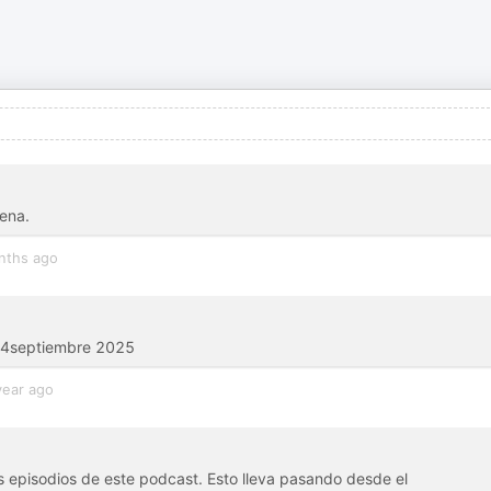
ena.
nths ago
l 4septiembre 2025
year ago
 episodios de este podcast. Esto lleva pasando desde el