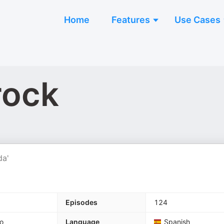
Home
Features
Use Cases
rock
da'
Episodes
124
o
Language
Spanish