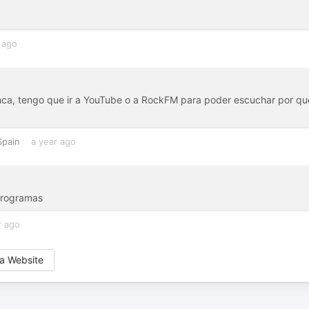
 ago
unca, tengo que ir a YouTube o a RockFM para poder escuchar por qu
Spain
a year ago
 programas
r ago
a Website