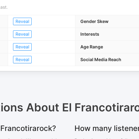
ast.
Reveal
Gender Skew
Reveal
Interests
Reveal
Age Range
Reveal
Social Media Reach
tions About
El Francotirar
l Francotirarock?
How many listener