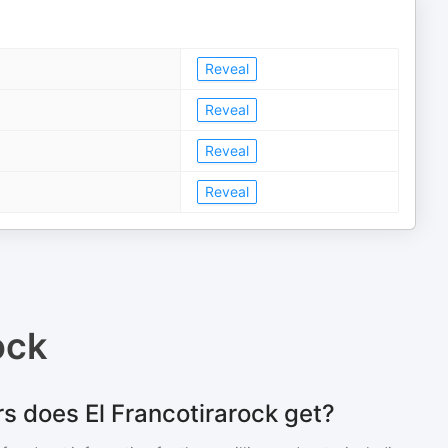
Reveal
Reveal
Reveal
Reveal
ock
s does El Francotirarock get?