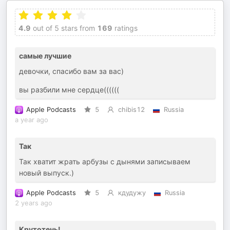
4.9
out of 5 stars from
169
ratings
самые лучшие
девочки, спасибо вам за вас)
вы разбили мне сердце((((((
Apple Podcasts
5
chibis12
Russia
a year ago
Так
Так хватит жрать арбузы с дынями записываем
новый выпуск.)
Apple Podcasts
5
кдудужу
Russia
2 years ago
Крутотень!