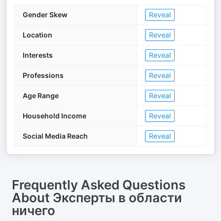
Gender Skew
Reveal
Location
Reveal
Interests
Reveal
Professions
Reveal
Age Range
Reveal
Household Income
Reveal
Social Media Reach
Reveal
Frequently Asked Questions
About
Эксперты в области
ничего