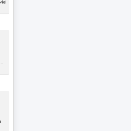
viel
 –
u