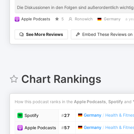
Die Diskussionen in den Folgen sind außerordentlich wichti
Apple Podcasts
5
Ronowich
Germany
a ye
See More Reviews
Embed These Reviews on 
Chart Rankings
How this podcast ranks in the
Apple Podcasts
,
Spotify
and
Germany
/
Health & Fitne
Spotify
#
27
Germany
/
Health & Fitne
Apple Podcasts
#
57