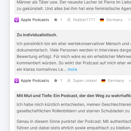
Männer als Täter usw. Der neueste Lacher ist Pierre im Lie
zu gekünstelt. Und alles bei ihm hat eine feministische Agenda
Apple Podcasts
1
Nubbel1711
Germany
1
Zu individualistisch.
Ich persönlich bin ein eher wertekonservativer Mensch u
dokumentarisch. Viele Personen werden in Interviews darges
Bewertung erfolgt. Für mich wäre es ein erheblicher Mehrwe
kommentiert würden. So wirkt der Podcast auf mich eher w
ein klares normatives Le
...
more
Apple Podcasts
1
Super-Jokkel
Germany
a
Mit Mut und Tiefe: Ein Podcast, der den Weg zu wahrhafti
Ich habe mich kürzlich entschieden, meinen Geschlechtereint
gesellschaftlichen Rollenbildern und starren Schubladen z
Genau in diesem Sinne punktet der Podcast: Mit authentisch
führen und dabei stets ehrlich sowie empathisch zu bleiben