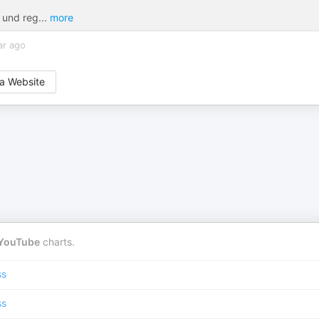
g und reg
...
more
ar ago
a Website
YouTube
charts.
ss
ss