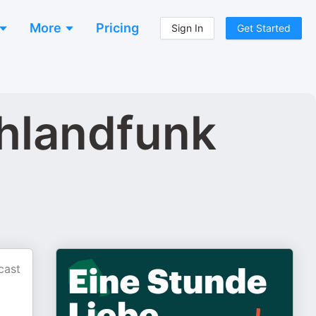
More
Pricing
Sign In
Get Started
chlandfunk
cast