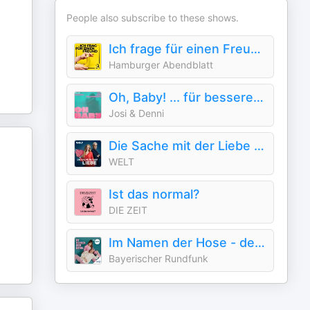
People also subscribe to these shows.
Ich frage für einen Freund - Der Sex-Podcast für Erwachsene
Hamburger Abendblatt
Oh, Baby! ... für besseren Sex
Josi & Denni
Die Sache mit der Liebe – über Beziehungen
WELT
Ist das normal?
DIE ZEIT
Im Namen der Hose - der Sexpodcast von PULS
Bayerischer Rundfunk