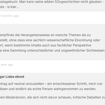
bestagebuch. Man kann seine wilden S3xgeschichten nicht glauben - 
 - is klar...
0 months ago
nd empfinde die Herangehensweise an manche Themen als zu
tellt, ohne dass eine sachlich-wissenschaftliche Einordnung oder
rt, wenn bestimmte Inhalte auch aus fachlicher Perspektive
ie eine Sammlung unterschiedlicher und ungewöhnlicher Sichtweisen
 year ago
ger Liebe ebnet
rag auf neutral umzustellen – ein entschlossener Schritt, mich von
u lösen und endlich als echte Person wahrgenommen zu werden.
en Moderatoren, die sich nicht davor scheuen, kritische Debatten z
.