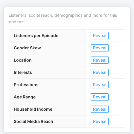
Listeners, social reach, demographics and more for this
podcast.
Listeners per Episode
Reveal
Gender Skew
Reveal
Location
Reveal
Interests
Reveal
Professions
Reveal
Age Range
Reveal
Household Income
Reveal
Social Media Reach
Reveal