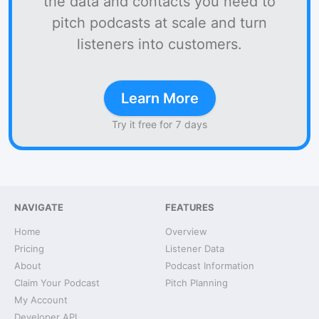
the data and contacts you need to
pitch podcasts at scale and turn
listeners into customers.
Learn More
Try it free for 7 days
NAVIGATE
FEATURES
Home
Overview
Pricing
Listener Data
About
Podcast Information
Claim Your Podcast
Pitch Planning
My Account
Developer API