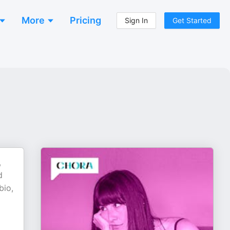
More
Pricing
Sign In
Get Started
,
d
bio,