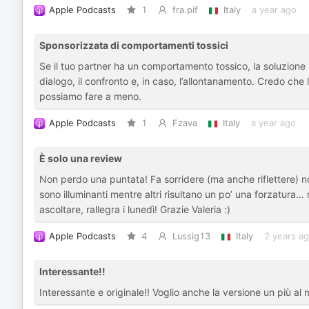
Apple Podcasts
1
fra.pif
Italy
a year ago
Sponsorizzata di comportamenti tossici
Se il tuo partner ha un comportamento tossico, la soluzione non
dialogo, il confronto e, in caso, l’allontanamento. Credo che 
possiamo fare a meno.
Apple Podcasts
1
Fzava
Italy
a year ago
È solo una review
Non perdo una puntata! Fa sorridere (ma anche riflettere) nono
sono illuminanti mentre altri risultano un po’ una forzatur
ascoltare, rallegra i lunedì! Grazie Valeria :)
Apple Podcasts
4
Lussig13
Italy
2 years a
Interessante!!
Interessante e originale!! Voglio anche la versione un più al