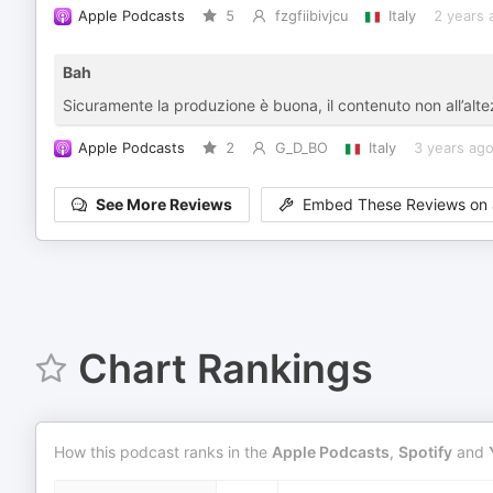
Apple Podcasts
5
fzgfiibivjcu
Italy
2 years 
Bah
Sicuramente la produzione è buona, il contenuto non all’alte
Apple Podcasts
2
G_D_BO
Italy
3 years ag
See More Reviews
Embed These Reviews on 
Chart Rankings
How this podcast ranks in the
Apple Podcasts
,
Spotify
and