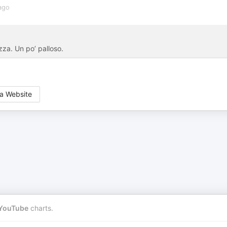
ago
zza. Un po’ palloso.
o
a Website
YouTube
charts.