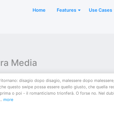
Home
Features
Use Cases
ora Media
e ritornano: disagio dopo disagio, malessere dopo malessere
che questo swipe possa essere quello giusto, che quella re
- prima o poi - il romanticismo trionferà. O forse no. Nel dub
..
more