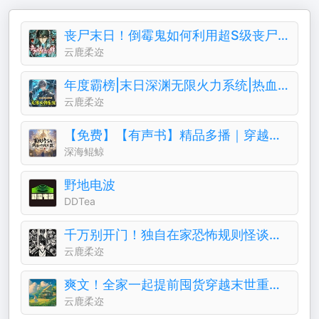
丧尸末日！倒霉鬼如何利用超S级丧尸分身成为生存之王
云鹿柔迩
年度霸榜|末日深渊无限火力系统|热血爽文免费有声剧
云鹿柔迩
【免费】【有声书】精品多播｜穿越修仙|系统爽文
深海鲲鲸
野地电波
DDTea
千万别开门！独自在家恐怖规则怪谈爸妈留诡异纸条破解
云鹿柔迩
爽文！全家一起提前囤货穿越末世重生空间种田养崽天灾
云鹿柔迩