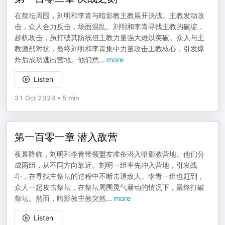
在祭坛周围，刘明和李青与暗影教主教展开决战。主教发动攻
击，众人合力反击，场面混乱。刘明和李青寻找主教的破绽，
趁机攻击，虽打破其防线但主教力量强大难以突破。众人与主
教激烈对抗，最终刘明和李青集中力量攻击主教核心，引发爆
炸后成功逃出营地。他们意
...
more
Listen
31 Oct 2024
•
5 min
第一百零一章 潜入敌营
夜幕降临，刘明和李青带领盟友准备潜入暗影教营地。他们分
成两组，从不同方向靠近。刘明一组率先冲入营地，引发战
斗，在寻找主祭坛的过程中不断击退敌人。李青一组也赶到，
众人一起攻击祭坛，在祭坛周围灵气暴动的情况下，最终打破
祭坛。然而，暗影教主教突然
...
more
Listen