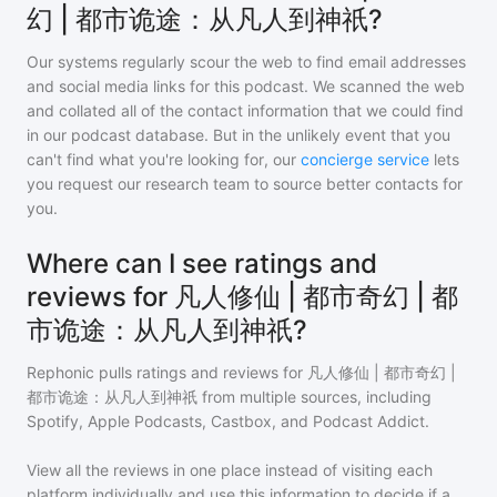
幻 | 都市诡途：从凡人到神祇?
Our systems regularly scour the web to find email addresses
and social media links for this podcast. We scanned the web
and collated all of the contact information that we could find
in our podcast database. But in the unlikely event that you
can't find what you're looking for, our
concierge service
lets
you request our research team to source better contacts for
you.
Where can I see ratings and
reviews for 凡人修仙 | 都市奇幻 | 都
市诡途：从凡人到神祇?
Rephonic pulls ratings and reviews for
凡人修仙 | 都市奇幻 |
都市诡途：从凡人到神祇
from multiple sources, including
Spotify, Apple Podcasts, Castbox, and Podcast Addict.
View all the reviews in one place instead of visiting each
platform individually and use this information to decide if a