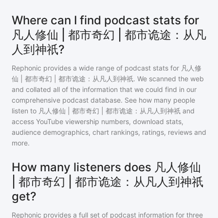
Where can I find podcast stats for
凡人修仙 | 都市奇幻 | 都市诡途：从凡
人到神祇?
Rephonic provides a wide range of podcast stats for
凡人修
仙 | 都市奇幻 | 都市诡途：从凡人到神祇
. We scanned the web
and collated all of the information that we could find in our
comprehensive podcast database. See how many people
listen to
凡人修仙 | 都市奇幻 | 都市诡途：从凡人到神祇
and
access YouTube viewership numbers, download stats,
audience demographics, chart rankings, ratings, reviews and
more.
How many listeners does 凡人修仙
| 都市奇幻 | 都市诡途：从凡人到神祇
get?
Rephonic provides a full set of podcast information for
three