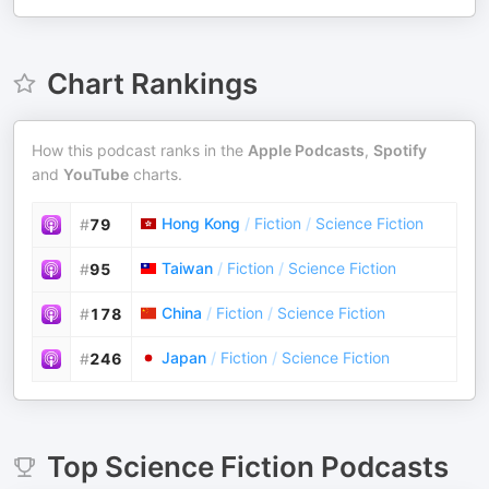
Chart Rankings
How this podcast ranks in the
Apple Podcasts
,
Spotify
and
YouTube
charts.
Hong Kong
/
Fiction
/
Science Fiction
#
79
Taiwan
/
Fiction
/
Science Fiction
#
95
China
/
Fiction
/
Science Fiction
#
178
Japan
/
Fiction
/
Science Fiction
#
246
Top
Science Fiction
Podcasts