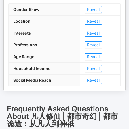
Gender Skew
Reveal
Location
Reveal
Interests
Reveal
Professions
Reveal
Age Range
Reveal
Household Income
Reveal
Social Media Reach
Reveal
Frequently Asked Questions
About
凡人修仙 | 都市奇幻 | 都市
诡途：从凡人到神祇