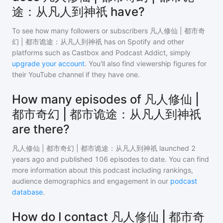
途：从凡人到神祇 have?
To see how many followers or subscribers
凡人修仙 | 都市奇
幻 | 都市诡途：从凡人到神祇
has on Spotify and other
platforms such as Castbox and Podcast Addict, simply
upgrade your account
. You'll also find viewership figures for
their YouTube channel if they have one.
How many episodes of 凡人修仙 |
都市奇幻 | 都市诡途：从凡人到神祇
are there?
凡人修仙 | 都市奇幻 | 都市诡途：从凡人到神祇
launched 2
years ago and
published
106
episodes to date. You can find
more information about this podcast including rankings,
audience demographics and engagement in our
podcast
database
.
How do I contact 凡人修仙 | 都市奇