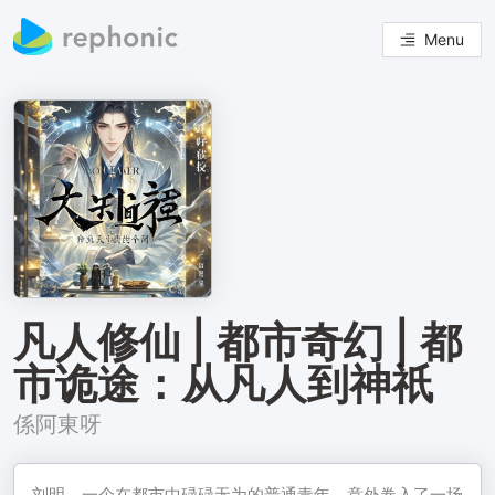
Menu
凡人修仙 | 都市奇幻 | 都
市诡途：从凡人到神祇
係阿東呀
刘明，一个在都市中碌碌无为的普通青年，意外卷入了一场