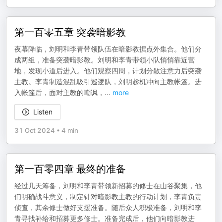
第一百零五章 突袭暗影教
夜幕降临，刘明和李青带领队伍在暗影教据点外集合。他们分
成两组，准备突袭暗影教。刘明和李青带领小队悄悄靠近营
地，发现小道后进入。他们观察四周，计划分散注意力后突袭
主教。李青制造混乱吸引巡逻队，刘明趁机冲向主教帐篷。进
入帐篷后，面对主教的嘲讽，
...
more
Listen
31 Oct 2024
•
4 min
第一百零四章 最终的准备
经过几天筹备，刘明和李青带领新招募的修士在山谷聚集，他
们明确战斗意义，制定针对暗影教主教的行动计划，李青负责
侦查，其余修士做好支援准备。随后众人积极准备，刘明和李
青寻找补给和招募更多修士。准备完成后，他们向暗影教进