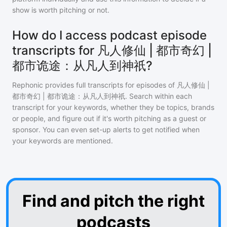
show is worth pitching or not.
How do I access podcast episode
transcripts for 凡人修仙 | 都市奇幻 |
都市诡途：从凡人到神祇?
Rephonic provides full transcripts for episodes of
凡人修仙 |
都市奇幻 | 都市诡途：从凡人到神祇
. Search within each
transcript for your keywords, whether they be topics, brands
or people, and figure out if it's worth pitching as a guest or
sponsor. You can even set-up alerts to get notified when
your keywords are mentioned.
Find and pitch the right
podcasts