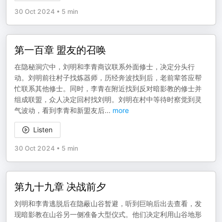
30 Oct 2024
•
5 min
第一百章 盟友的召唤
在隐秘洞穴中，刘明和李青商议联系外面修士，决定分头行
动。刘明前往村子找炼器师，历经奔波找到后，老前辈答应帮
忙联系其他修士。同时，李青在附近找到反对暗影教的修士并
组成联盟，众人决定回村找刘明。刘明在村中等待时察觉到灵
气波动，看到李青和新盟友后
...
more
Listen
30 Oct 2024
•
5 min
第九十九章 决战前夕
刘明和李青逃脱后在隐蔽山谷暂避，听到巨响后出去查看，发
现暗影教在山谷另一侧准备大型仪式。他们决定利用山谷地形