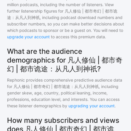
million
podcasts, including the number of listeners. View
further listenership figures for
凡人修仙 | 都市奇幻 | 都市诡
途：从凡人到神祇
, including podcast download numbers and
subscriber numbers, so you can make better decisions about
which podcasts to sponsor or be a guest on. You will need to
upgrade your account
to access this premium data.
What are the audience
demographics for 凡人修仙 | 都市奇
幻 | 都市诡途：从凡人到神祇?
Rephonic provides comprehensive predictive audience data
for
凡人修仙 | 都市奇幻 | 都市诡途：从凡人到神祇
, including
gender skew, age, country, political leaning, income,
professions, education level, and interests. You can access
these listener demographics by
upgrading your account
.
How many subscribers and views
does 凡人修仙 | 都市奇幻 | 都市诡