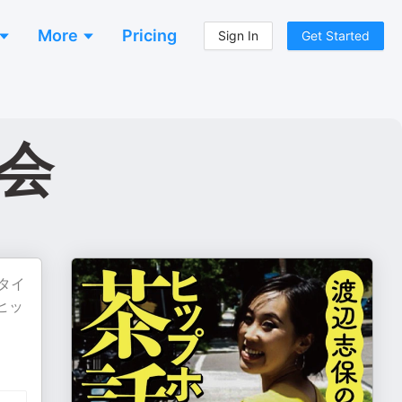
More
Pricing
Sign In
Get Started
会
タイ
ヒッ