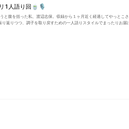
1人語り回🍵🎙️
ようと腹を括った私、渡辺志保。収録から１ヶ月近く経過してやっとこ
振り返りつつ、調子を取り戻すための一人語りスタイルでまったりお届