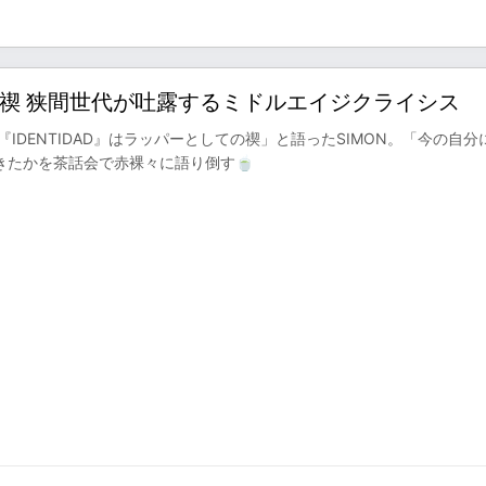
ての禊 狭間世代が吐露するミドルエイジクライシス
DENTIDAD』はラッパーとしての禊」と語ったSIMON。「今の自分
きたかを茶話会で赤裸々に語り倒す🍵