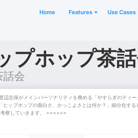
Home
Features
Use Cases
ップホップ茶話
茶話会
渡辺志保がメインパーソナリティを務める「やすらぎのティー
 「ヒップホップの面白さ、かっこよさとは何か？」細分化する
察していきます。 ======