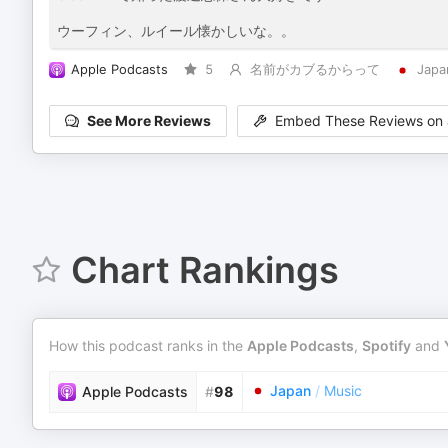
ウーフィン、ルイール懐かしいな。。
Apple Podcasts
5
名前がカブるからって
Japa
See More Reviews
Embed These Reviews on 
Chart Rankings
How this podcast ranks in the
Apple Podcasts
,
Spotify
and
Japan
/
Music
Apple Podcasts
#
98