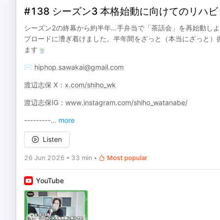
#138 シーズン3 本格始動に向けてのリハビリ
シーズン2の終幕から約半年…手弁当で「茶話会」を再始動し
プロードに漕ぎ着けました。半年間をざっと（本当にざっと）
ます🍵
✉️
hiphop.sawakai@gmail.com
渡辺志保 X：
x.com/shiho_wk
渡辺志保IG：
www.instagram.com/shiho_watanabe/
---------
...
more
Listen
26 Jun 2026
•
33 min
•
Most popular
YouTube