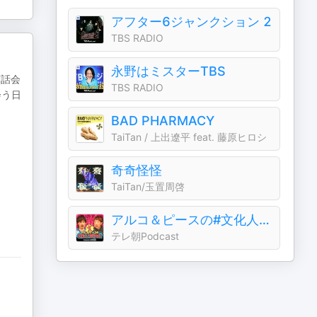
アフター6ジャンクション 2
TBS RADIO
永野はミスターTBS
茶話会
TBS RADIO
会う日
BAD PHARMACY
TaiTan / 上出遼平 feat. 藤原ヒロシ
奇奇怪怪
TaiTan/玉置周啓
アルコ＆ピースの#文化人が1番やばい〜Produced by しくじり先生〜
テレ朝Podcast