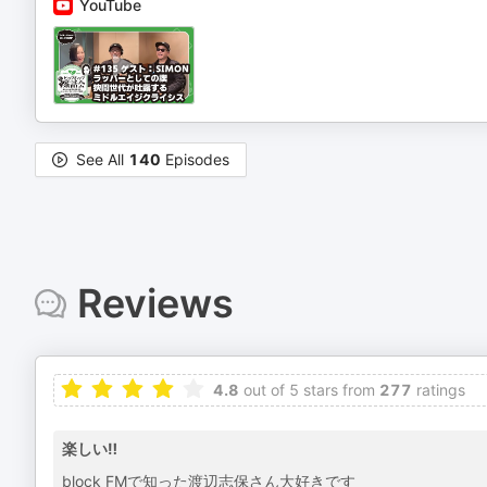
YouTube
See All
140
Episodes
Reviews
4.8
out of 5 stars from
277
ratings
楽しい‼︎
block FMで知った渡辺志保さん大好きです