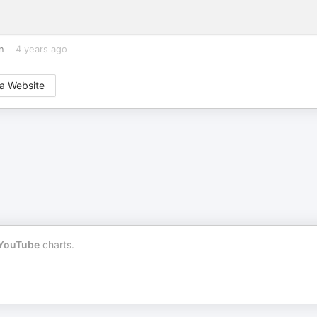
n
4 years ago
a Website
YouTube
charts.