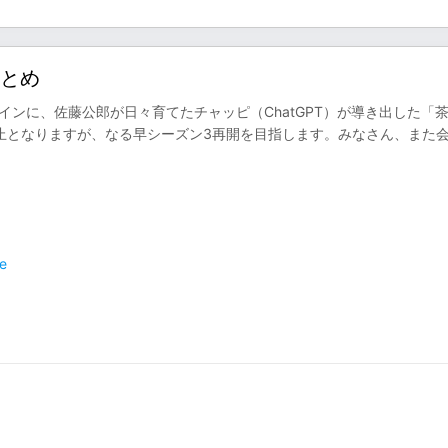
まとめ
メインに、佐藤公郎が日々育てたチャッピ（ChatGPT）が導き出した「
止となりますが、なる早シーズン3再開を目指します。みなさん、また
e