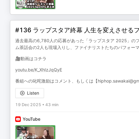
#136 ラップスタア終幕 人生を変えさせ
過去最高の6,780人の応募があった「ラップスタア 2025」
ム茶話会の2人も現場入りし、ファイナリストたちのパフォーマ
🎥動画はコチラ
youtu.be/K_XhIzJqQyE
番組への叱咤激励はコメント、もしくは【⁠⁠⁠⁠⁠⁠⁠⁠⁠⁠⁠⁠⁠⁠⁠⁠⁠⁠⁠⁠⁠⁠⁠⁠⁠⁠⁠hiphop.sawakai@gmail.com⁠⁠⁠⁠⁠⁠⁠⁠⁠⁠⁠
Listen
19 Dec 2025
•
43 min
YouTube