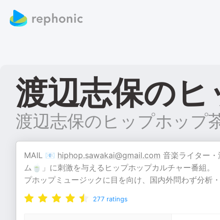
渡辺志保のヒ
渡辺志保のヒップホップ
MAIL 📧
hiphop.sawakai@gmail.com
音楽ライター・
ム🍵」に刺激を与えるヒップホップカルチャー番組。
プホップミュージックに目を向け、国内外問わず分析・考
277
ratings