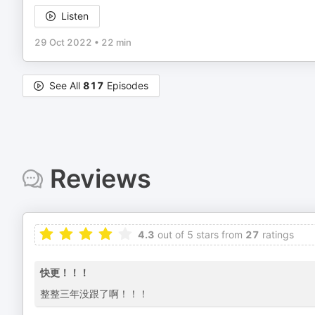
Listen
29 Oct 2022
•
22 min
See All
817
Episodes
Reviews
4.3
out of 5 stars from
27
ratings
快更！！！
整整三年没跟了啊！！！