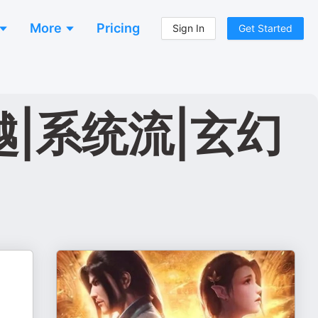
More
Pricing
Sign In
Get Started
|系统流|玄幻