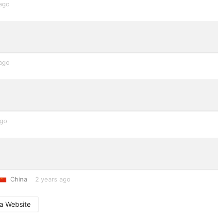
 ago
 ago
ago
China
2 years ago
a Website