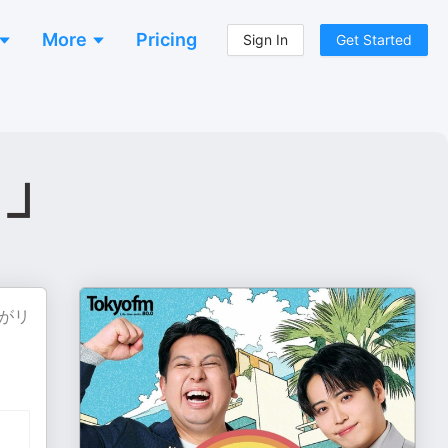
More
Pricing
Sign In
Get Started
」
がリ