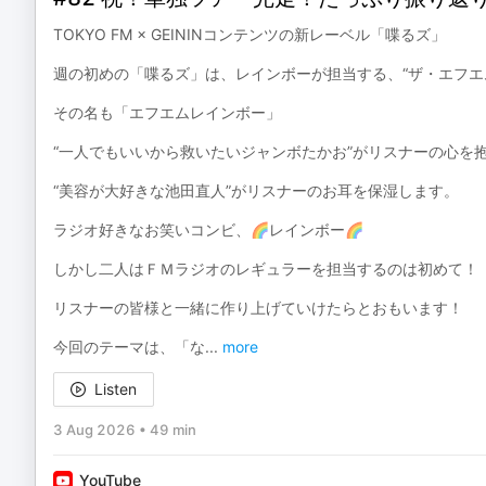
TOKYO FM × GEININコンテンツの新レーベル「喋るズ」
週の初めの「喋るズ」は、レインボーが担当する、“ザ・エフエム
その名も「エフエムレインボー」
“一人でもいいから救いたいジャンボたかお”がリスナーの心を
“美容が大好きな池田直人”がリスナーのお耳を保湿します。
ラジオ好きなお笑いコンビ、🌈レインボー🌈
しかし二人はＦＭラジオのレギュラーを担当するのは初めて！
リスナーの皆様と一緒に作り上げていけたらとおもいます！
今回のテーマは、「な
...
more
Listen
3 Aug 2026
•
49 min
YouTube