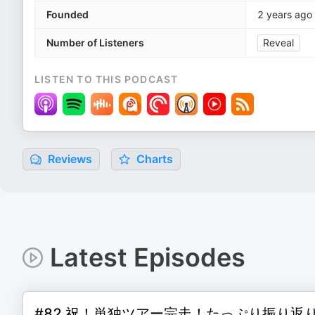
Founded
2 years ago
Number of Listeners
Reveal
LISTEN TO THIS PODCAST
Reviews
Charts
Latest Episodes
#82 祝！単独ツアー完走！たっぷり振り返