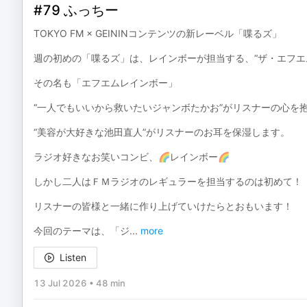
#79 ふっちー
TOKYO FM × GEININコンテンツの新レーベル「喋るズ」
週の初めの「喋るズ」は、レインボーが担当する、“ザ・エフエム
その名も「エフエムレインボー」
“一人でもいいから救いたいジャンボたかお”がリスナーの心を
“美容が大好きな池田直人”がリスナーのお耳を保湿します。
ラジオ好きなお笑いコンビ、🌈レインボー🌈
しかし二人はＦＭラジオのレギュラーを担当するのは初めて！
リスナーの皆様と一緒に作り上げていけたらとおもいます！
今回のテーマは、「ジ
...
more
Listen
13 Jul 2026
•
48 min