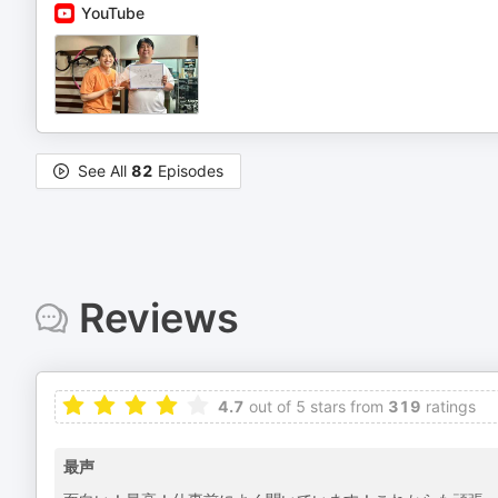
YouTube
See All
82
Episodes
Reviews
4.7
out of 5 stars from
319
ratings
最声