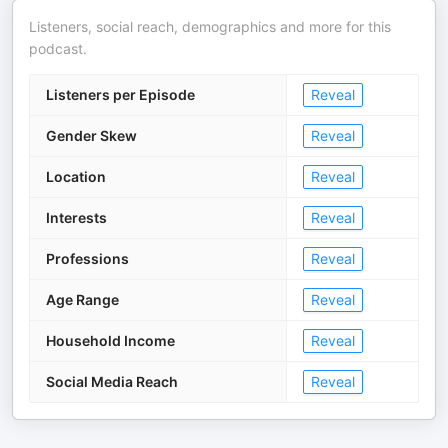
Listeners, social reach, demographics and more for this
podcast.
Listeners per Episode
Reveal
Gender Skew
Reveal
Location
Reveal
Interests
Reveal
Professions
Reveal
Age Range
Reveal
Household Income
Reveal
Social Media Reach
Reveal