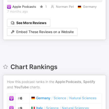
Apple Podcasts
1
Norman Pet
Germany
7 months ago
See More Reviews
Embed These Reviews on a Website
Chart Rankings
How this podcast ranks in the
Apple Podcasts
,
Spotify
and
YouTube
charts.
Germany
/
Science
/
Natural Sciences
#
6
Italy
/
Science
/
Natural Sciences
#
9