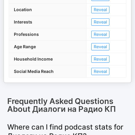
Location
Reveal
Interests
Reveal
Professions
Reveal
Age Range
Reveal
Household Income
Reveal
Social Media Reach
Reveal
Frequently Asked Questions
About
Диалоги на Радио КП
Where can I find podcast stats for