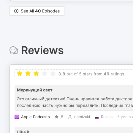
See All
40
Episodes
Reviews
3.8
out of 5 stars from
49
ratings
Меркнущий свет
Это отличный детектив! Очень нравится работа диктора,
последнюю часть нужно бы перезалить. Последние глав
Apple Podcasts
5
damizuki
Russia
5 years 
I like it