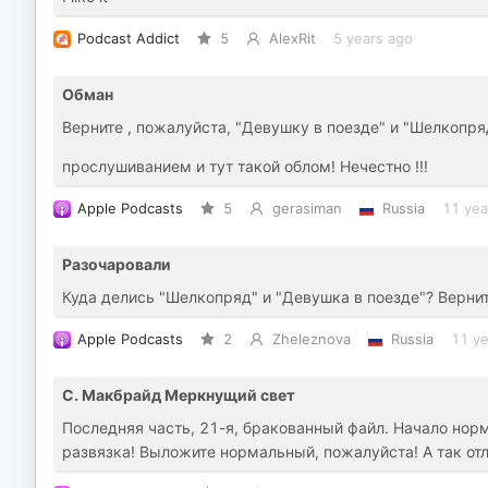
Podcast Addict
5
AlexRit
5 years ago
Обман
Верните , пожалуйста, "Девушку в поезде" и "Шелкопр
прослушиванием и тут такой облом! Нечестно !!!
Apple Podcasts
5
gerasiman
Russia
11 yea
Разочаровали
Куда делись "Шелкопряд" и "Девушка в поезде"? Вернит
Apple Podcasts
2
Zheleznova
Russia
11 ye
С. Макбрайд Меркнущий свет
Последняя часть, 21-я, бракованный файл. Начало нор
развязка! Выложите нормальный, пожалуйста! А так от