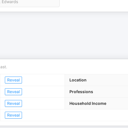
k Edwards
ast.
Reveal
Location
Reveal
Professions
Reveal
Household Income
Reveal