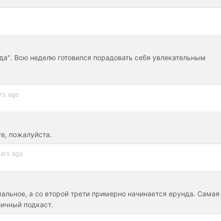
яда". Всю неделю готовился порадовать себя увлекательным
rs ago
е, пожалуйста.
ars ago
мальное, а со второй трети примерно начинается ерунда. Самая
личный подкаст.