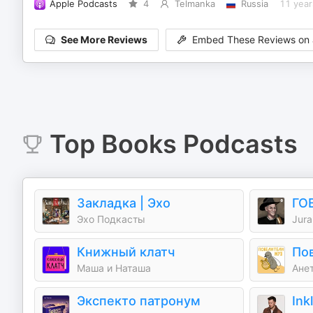
Apple Podcasts
4
Telmanka
Russia
11 year
See More Reviews
Embed These Reviews on 
Top
Books
Podcasts
Закладка | Эхо
ГО
Эхо Подкасты
Jura
Книжный клатч
По
Маша и Наташа
Ане
Экспекто патронум
Ink