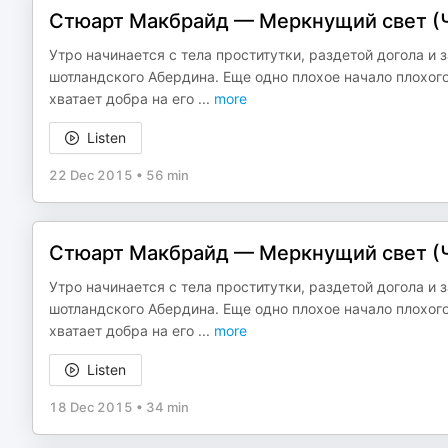
Стюарт Макбрайд — Меркнущий свет (Ча
Утро начинается с тела проститутки, раздетой догола и
шотландского Абердина. Еще одно плохое начало плохого
хватает добра на его
...
more
Listen
22 Dec 2015
•
56 min
Стюарт Макбрайд — Меркнущий свет (Ча
Утро начинается с тела проститутки, раздетой догола и
шотландского Абердина. Еще одно плохое начало плохого
хватает добра на его
...
more
Listen
18 Dec 2015
•
34 min