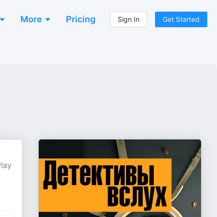
More
Pricing
Sign In
Get Started
lay