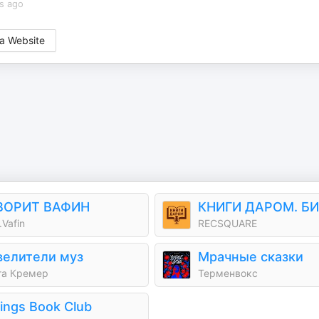
s ago
a Website
ВОРИТ ВАФИН
.Vafin
RECSQUARE
велители муз
Мрачные сказки
та Кремер
Терменвокс
lings Book Club