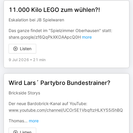
11.000 Kilo LEGO zum wühlen?!
Eskalation bei JB Spielwaren
Das ganze findet im "Spielzimmer Oberhausen" statt:
share.google/zf6QqPkXKOAApcQ0H
more
Listen
9 Jul 2026
•
21 min
Wird Lars´ Partybro Bundestrainer?
Brickside Storys
Der neue Bardobrick-Kanal auf YouTube:
www.youtube.com/channel/UCOr5E1VbqftzHLKY55i5hBQ
Thomas
...
more
Listen