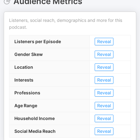
Audience Metrics
Listeners, social reach, demographics and more for this
podcast.
Listeners per Episode
Reveal
Gender Skew
Reveal
Location
Reveal
Interests
Reveal
Professions
Reveal
Age Range
Reveal
Household Income
Reveal
Social Media Reach
Reveal