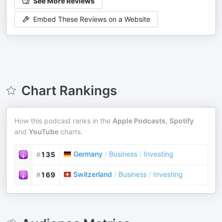
See More Reviews
Embed These Reviews on a Website
Chart Rankings
How this podcast ranks in the
Apple Podcasts
,
Spotify
and
YouTube
charts.
Germany
/
Business
/
Investing
#
135
Switzerland
/
Business
/
Investing
#
169