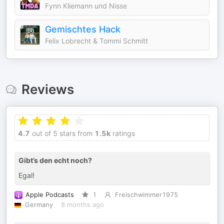
Fynn Kliemann und Nisse
Gemischtes Hack
Felix Lobrecht & Tommi Schmitt
Reviews
4.7
out of 5 stars from
1.5k
ratings
Gibt’s den echt noch?
Egal!
Apple Podcasts
1
Freischwimmer1975
Germany
8 months ago