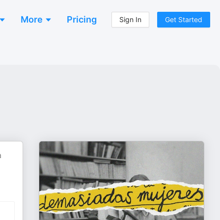
More
Pricing
Sign In
Get Started
a