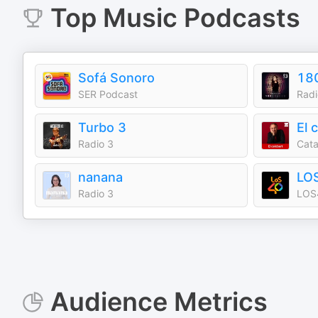
Top
Music
Podcasts
Sofá Sonoro
18
SER Podcast
Radi
Turbo 3
El 
Radio 3
Cata
nanana
LO
Radio 3
LOS
Audience Metrics