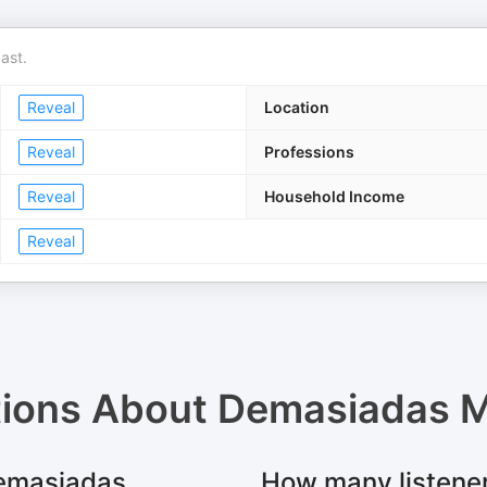
ast.
Reveal
Location
Reveal
Professions
Reveal
Household Income
Reveal
tions About
Demasiadas M
Demasiadas
How many listene