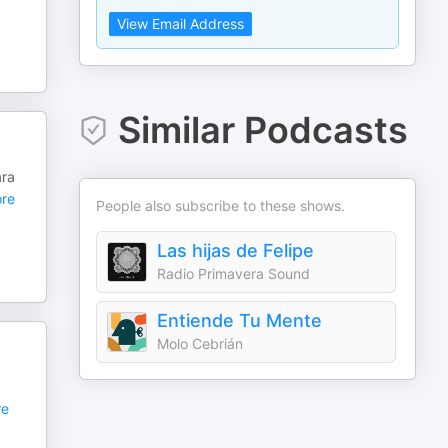
View Email Address
Similar Podcasts
ara
re
People also subscribe to these shows.
Las hijas de Felipe
Radio Primavera Sound
Entiende Tu Mente
Molo Cebrián
e