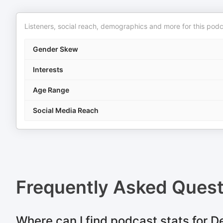
Listeners, social reach, demographics and more for this podc
Gender Skew
Interests
Age Range
Social Media Reach
Frequently Asked Ques
Where can I find podcast stats for 