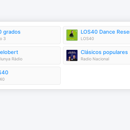
0 grados
LOS40 Dance Rese
o 3
LOS40
celobert
Clásicos populares
lunya Ràdio
Radio Nacional
S40
40