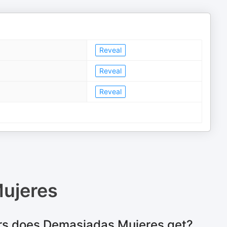
Reveal
Reveal
Reveal
ujeres
rs does Demasiadas Mujeres get?