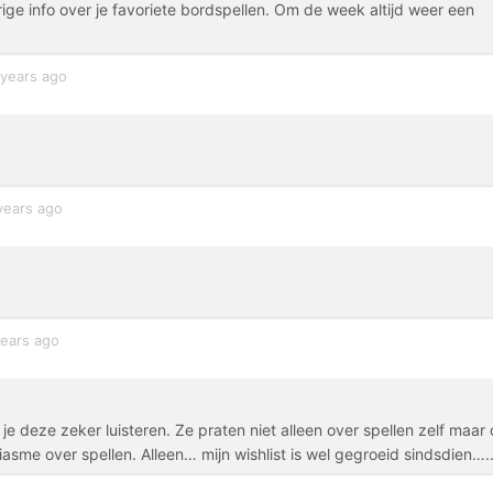
rige info over je favoriete bordspellen. Om de week altijd weer een
 years ago
years ago
years ago
 je deze zeker luisteren. Ze praten niet alleen over spellen zelf maar
iasme over spellen. Alleen… mijn wishlist is wel gegroeid sindsdien….