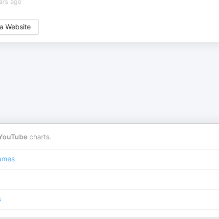
ars ago
a Website
YouTube
charts.
ames
s