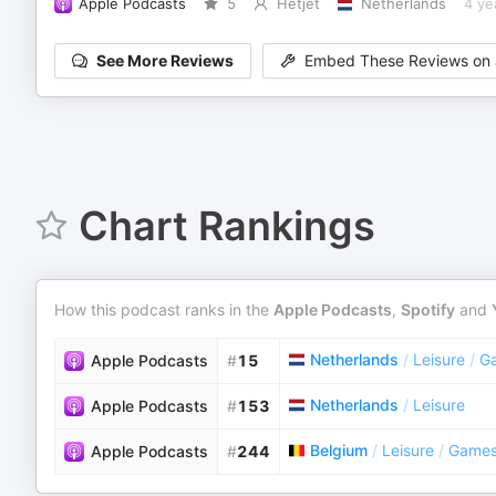
Apple Podcasts
5
Hetjet
Netherlands
4 ye
See More Reviews
Embed These Reviews on 
Chart Rankings
How this podcast ranks in the
Apple Podcasts
,
Spotify
and
Netherlands
/
Leisure
/
G
Apple Podcasts
#
15
Netherlands
/
Leisure
Apple Podcasts
#
153
Belgium
/
Leisure
/
Game
Apple Podcasts
#
244