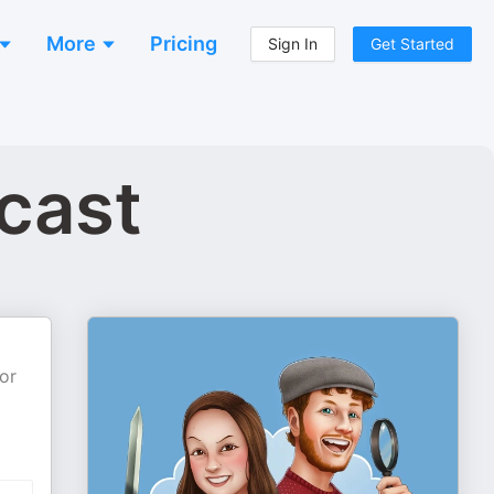
More
Pricing
Sign In
Get Started
cast
or