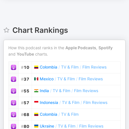
Chart Rankings
How this podcast ranks in the
Apple Podcasts
,
Spotify
and
YouTube
charts.
Colombia
/
TV & Film
/
Film Reviews
#
10
Mexico
/
TV & Film
/
Film Reviews
#
37
India
/
TV & Film
/
Film Reviews
#
55
Indonesia
/
TV & Film
/
Film Reviews
#
57
Colombia
/
TV & Film
#
68
Ukraine
/
TV & Film
/
Film Reviews
#
80