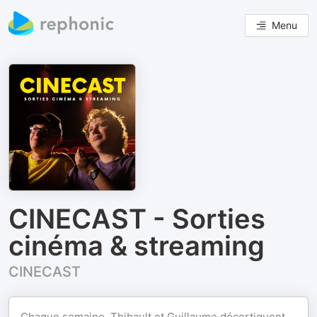
Menu
CINECAST - Sorties
cinéma & streaming
CINECAST
Chaque semaine, Thibault et Guillaume décortiquent