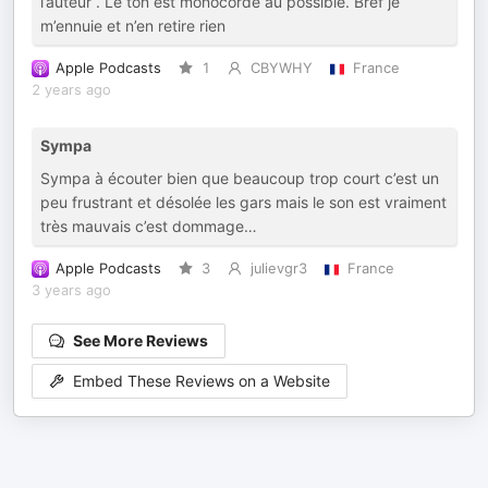
l’auteur . Le ton est monocorde au possible. Bref je
m’ennuie et n’en retire rien
Apple Podcasts
1
CBYWHY
France
2 years ago
Sympa
Sympa à écouter bien que beaucoup trop court c’est un
peu frustrant et désolée les gars mais le son est vraiment
très mauvais c’est dommage…
Apple Podcasts
3
julievgr3
France
3 years ago
See More Reviews
Embed These Reviews on a Website