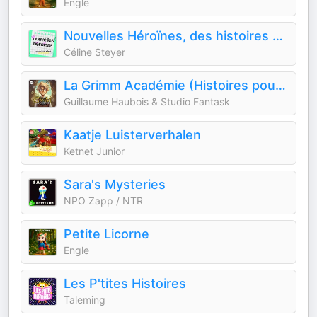
Engle
Nouvelles Héroïnes, des histoires vraies de femmes qui sont allées au bout de leurs rêves pour inspirer les jeunes géné
Céline Steyer
La Grimm Académie (Histoires pour enfants)
Guillaume Haubois & Studio Fantask
Kaatje Luisterverhalen
Ketnet Junior
Sara's Mysteries
NPO Zapp / NTR
Petite Licorne
Engle
Les P'tites Histoires
Taleming