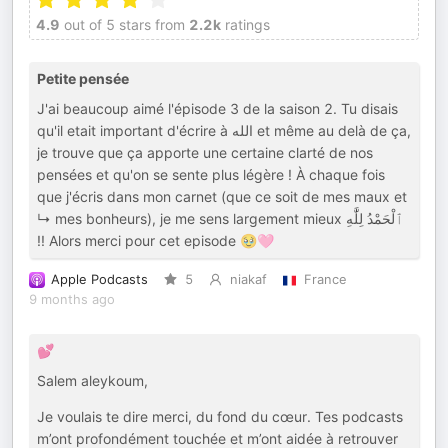
4.9
out of 5 stars from
2.2k
ratings
Petite pensée
J'ai beaucoup aimé l'épisode 3 de la saison 2. Tu disais
qu'il etait important d'écrire à ‎الله‎ et même au delà de ça,
je trouve que ça apporte une certaine clarté de nos
pensées et qu'on se sente plus légère ! À chaque fois
que j'écris dans mon carnet (que ce soit de mes maux et
↳ mes bonheurs), je me sens largement mieux ٱلْحَمْدُ لِلَّٰهِ
!! Alors merci pour cet episode 🥹🩷
Apple Podcasts
5
niakaf
France
9 months ago
💕
Salem aleykoum,
Je voulais te dire merci, du fond du cœur. Tes podcasts
m’ont profondément touchée et m’ont aidée à retrouver