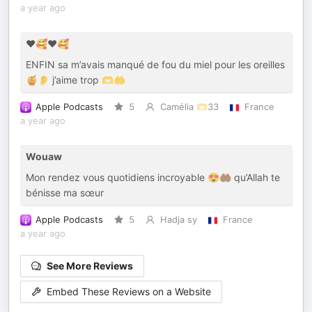
a year ago
❤️🥰❤️🥰
ENFIN sa m’avais manqué de fou du miel pour les oreilles
🍯👂 j’aime trop 🫶🤲
Apple Podcasts
5
Camélia 🫶33
France
a year ago
Wouaw
Mon rendez vous quotidiens incroyable 😍🤲🏾 qu’Allah te
bénisse ma sœur
Apple Podcasts
5
Hadja sy
France
a year ago
See More Reviews
Embed These Reviews on a Website