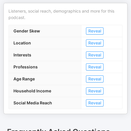
Listeners, social reach, demographics and more for this
podcast.
Gender Skew
Reveal
Location
Reveal
Interests
Reveal
Professions
Reveal
Age Range
Reveal
Household Income
Reveal
Social Media Reach
Reveal