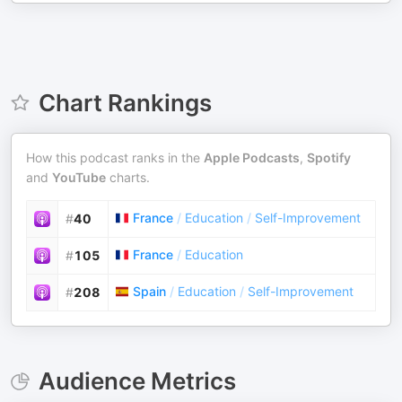
Chart Rankings
How this podcast ranks in the
Apple Podcasts
,
Spotify
and
YouTube
charts.
France
/
Education
/
Self-Improvement
#
40
France
/
Education
#
105
Spain
/
Education
/
Self-Improvement
#
208
Audience Metrics