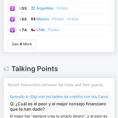
Argentina
/
Fiction
#
55
Mexico
/
Fiction
/
Drama
#
55
Chile
/
Fiction
#
74
See
4
More
Talking Points
Recent interactions between the hosts and their guests.
Episodio 4- Eligí mal (mi tarjeta de crédito) con Isis Carus
Q: ¿Cuál es el peor y el mejor consejo financiero
que te han dado?
El mejor fue "siempre crea tu propio dinero", y el peor es