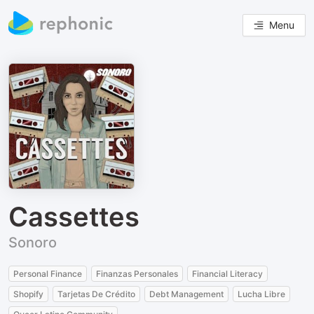
Menu
Cassettes
Sonoro
Personal Finance
Finanzas Personales
Financial Literacy
Shopify
Tarjetas De Crédito
Debt Management
Lucha Libre