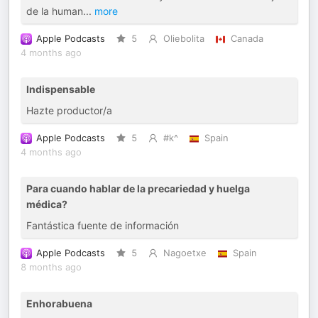
de la human
...
more
Apple Podcasts
5
Oliebolita
Canada
4 months ago
Indispensable
Hazte productor/a
Apple Podcasts
5
#k^
Spain
4 months ago
Para cuando hablar de la precariedad y huelga
médica?
Fantástica fuente de información
Apple Podcasts
5
Nagoetxe
Spain
8 months ago
Enhorabuena