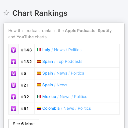
Chart Rankings
How this podcast ranks in the
Apple Podcasts
,
Spotify
and
YouTube
charts.
Italy
/
News
/
Politics
#
143
Spain
/
Top Podcasts
#
132
Spain
/
News
/
Politics
#
5
Spain
/
News
#
21
Mexico
/
News
/
Politics
#
32
Colombia
/
News
/
Politics
#
51
See
6
More