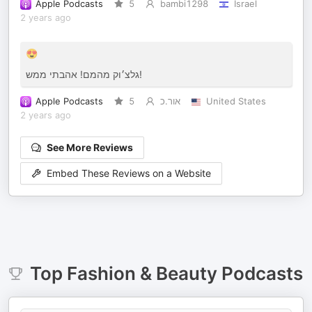
Apple Podcasts
5
bambi1298
Israel
2 years ago
😍
גלצ׳וק מהמם! אהבתי ממש!
Apple Podcasts
5
אור.כ
United States
2 years ago
See More Reviews
Embed These Reviews on a Website
Top
Fashion & Beauty
Podcasts