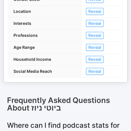
Location
Reveal
Interests
Reveal
Professions
Reveal
Age Range
Reveal
Household Income
Reveal
Social Media Reach
Reveal
Frequently Asked Questions
About
ביוטי ניוז
Where can I find podcast stats for