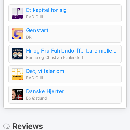
Et kapitel for sig
RADIO IIII
Genstart
DR
Hr og Fru Fuhlendorff… bare mellem os
Karina og Christian Fuhlendorff
Det, vi taler om
RADIO IIII
Danske Hjerter
Bo Østlund
Reviews