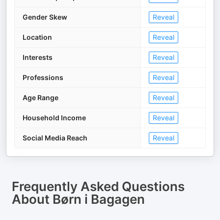
Gender Skew
Reveal
Location
Reveal
Interests
Reveal
Professions
Reveal
Age Range
Reveal
Household Income
Reveal
Social Media Reach
Reveal
Frequently Asked Questions
About
Børn i Bagagen