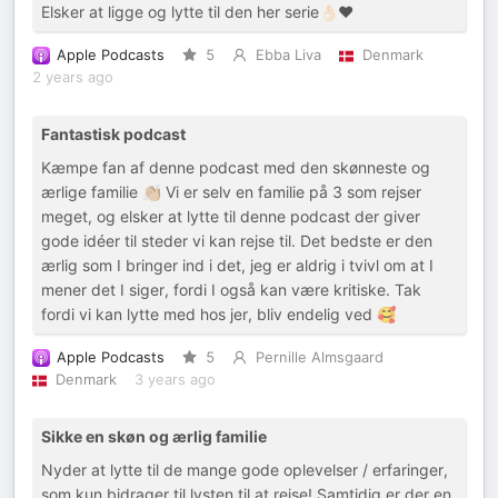
Elsker at ligge og lytte til den her serie👌🏻❤️
Apple Podcasts
5
Ebba Liva
Denmark
2 years ago
Fantastisk podcast
Kæmpe fan af denne podcast med den skønneste og
ærlige familie 👏🏼 Vi er selv en familie på 3 som rejser
meget, og elsker at lytte til denne podcast der giver
gode idéer til steder vi kan rejse til. Det bedste er den
ærlig som I bringer ind i det, jeg er aldrig i tvivl om at I
mener det I siger, fordi I også kan være kritiske. Tak
fordi vi kan lytte med hos jer, bliv endelig ved 🥰
Apple Podcasts
5
Pernille Almsgaard
Denmark
3 years ago
Sikke en skøn og ærlig familie
Nyder at lytte til de mange gode oplevelser / erfaringer,
som kun bidrager til lysten til at rejse! Samtidig er der en