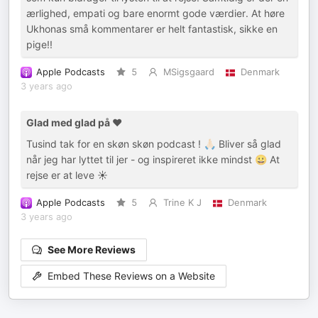
ærlighed, empati og bare enormt gode værdier. At høre
Ukhonas små kommentarer er helt fantastisk, sikke en
pige!!
Apple Podcasts
5
MSigsgaard
Denmark
3 years ago
Glad med glad på ❤️
Tusind tak for en skøn skøn podcast ! 🙏🏻 Bliver så glad
når jeg har lyttet til jer - og inspireret ikke mindst 😀 At
rejse er at leve ☀️
Apple Podcasts
5
Trine K J
Denmark
3 years ago
See More Reviews
Embed These Reviews on a Website