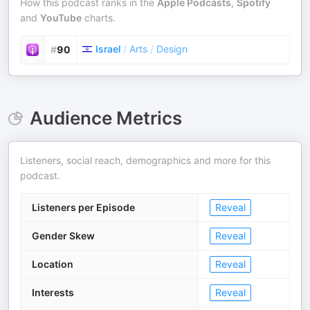
How this podcast ranks in the
Apple Podcasts
,
Spotify
and
YouTube
charts.
Israel
/
Arts
/
Design
#
90
Audience Metrics
Listeners, social reach, demographics and more for this
podcast.
Listeners per Episode
Reveal
Gender Skew
Reveal
Location
Reveal
Interests
Reveal