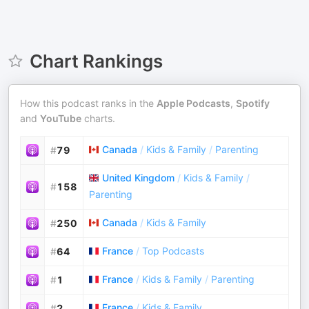
Chart Rankings
How this podcast ranks in the
Apple Podcasts
,
Spotify
and
YouTube
charts.
Canada
/
Kids & Family
/
Parenting
#
79
United Kingdom
/
Kids & Family
/
#
158
Parenting
Canada
/
Kids & Family
#
250
France
/
Top Podcasts
#
64
France
/
Kids & Family
/
Parenting
#
1
France
/
Kids & Family
#
2