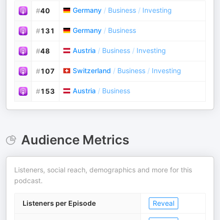
Germany
/
Business
/
Investing
#
40
Germany
/
Business
#
131
Austria
/
Business
/
Investing
#
48
Switzerland
/
Business
/
Investing
#
107
Austria
/
Business
#
153
Audience Metrics
Listeners, social reach, demographics and more for this
podcast.
Listeners per Episode
Reveal