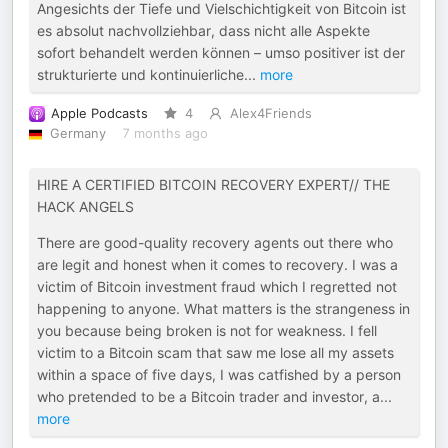
Angesichts der Tiefe und Vielschichtigkeit von Bitcoin ist
es absolut nachvollziehbar, dass nicht alle Aspekte
sofort behandelt werden können – umso positiver ist der
strukturierte und kontinuierliche
...
more
Apple Podcasts
4
Alex4Friends
Germany
7 months ago
HIRE A CERTIFIED BITCOIN RECOVERY EXPERT// THE
HACK ANGELS
There are good-quality recovery agents out there who
are legit and honest when it comes to recovery. I was a
victim of Bitcoin investment fraud which I regretted not
happening to anyone. What matters is the strangeness in
you because being broken is not for weakness. I fell
victim to a Bitcoin scam that saw me lose all my assets
within a space of five days, I was catfished by a person
who pretended to be a Bitcoin trader and investor, a
...
more