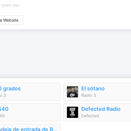
2 years ago
a Website
0 grados
El sótano
o 3
Radio 3
S40
Defected Radio
40
Defected
Bandeja de entrada de Radio 3