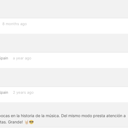
8 months ago
Spain
a year ago
Spain
2 years ago
ocas en la historia de la música. Del mismo modo presta atención a
tas. Grande! 🤘🏼😎