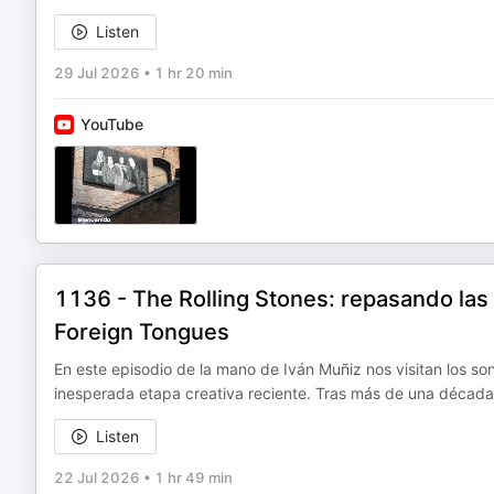
Listen
29 Jul 2026
•
1 hr 20 min
YouTube
1136 - The Rolling Stones: repasando la
Foreign Tongues
En este episodio de la mano de Iván Muñiz nos visitan los so
inesperada etapa creativa reciente. Tras más de una década s
Listen
22 Jul 2026
•
1 hr 49 min