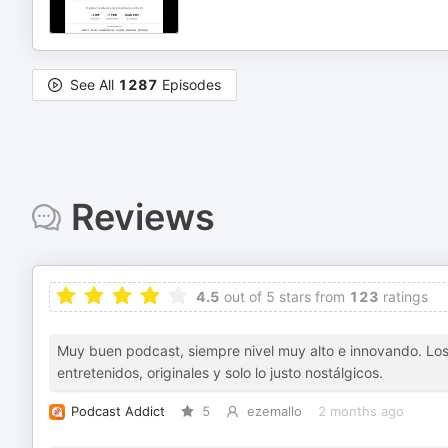
See All
1287
Episodes
Reviews
4.5
out of 5 stars from
123
ratings
Muy buen podcast, siempre nivel muy alto e innovando. Los 
entretenidos, originales y solo lo justo nostálgicos.
Podcast Addict
5
ezemallo
2 months ago