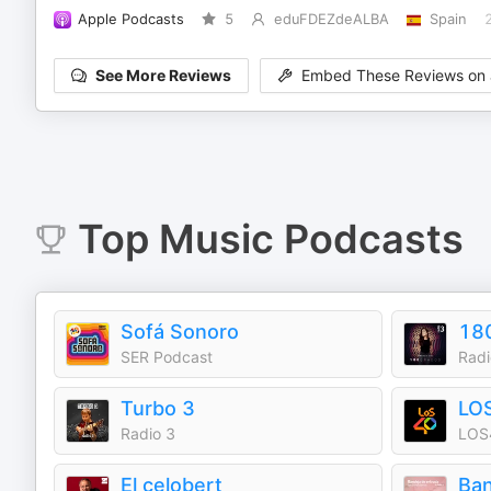
Apple Podcasts
5
eduFDEZdeALBA
Spain
See More Reviews
Embed These Reviews on 
Top
Music
Podcasts
Sofá Sonoro
18
SER Podcast
Radi
Turbo 3
LO
Radio 3
LOS
El celobert