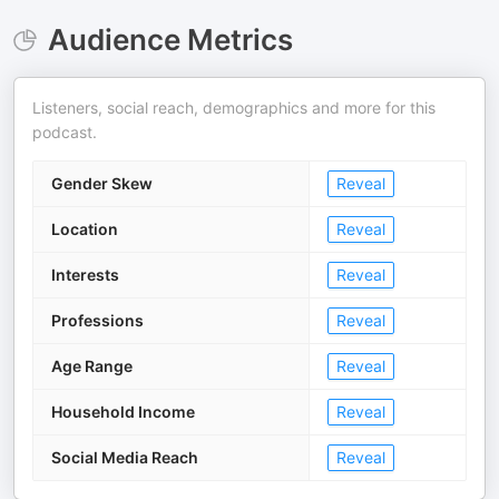
Audience Metrics
Listeners, social reach, demographics and more for this
podcast.
Gender Skew
Reveal
Location
Reveal
Interests
Reveal
Professions
Reveal
Age Range
Reveal
Household Income
Reveal
Social Media Reach
Reveal