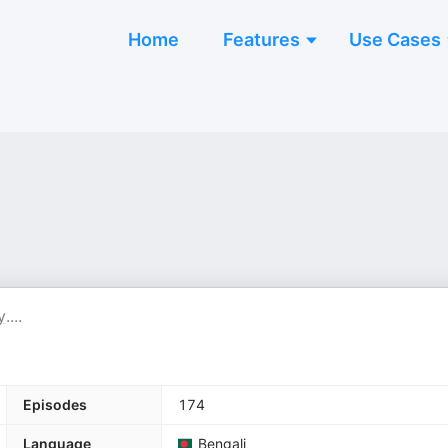
Home
Features
Use Cases
y
....
Episodes
174
Language
Bengali