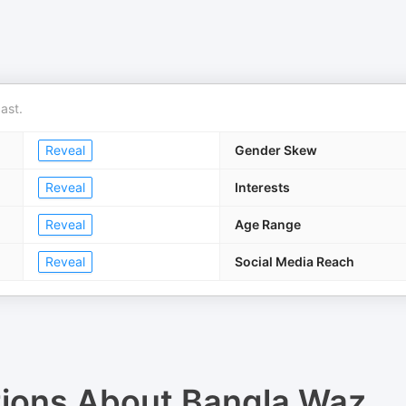
ast.
Reveal
Gender Skew
Reveal
Interests
Reveal
Age Range
Reveal
Social Media Reach
tions About
Bangla Waz