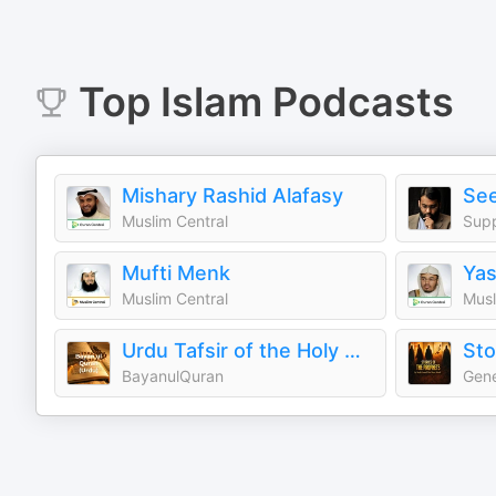
Top
Islam
Podcasts
Mishary Rashid Alafasy
Muslim Central
Supp
Mufti Menk
Yas
Muslim Central
Musl
Urdu Tafsir of the Holy Qur'an Tafsir narrated by Dr. Israr Ahmed (r.a.)
Sto
BayanulQuran
Gene