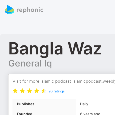
Bangla Waz
General Iq
Visit for more Islamic podcast
islamicpodcast.weebl
90
ratings
Publishes
Daily
Founded
6 years ago