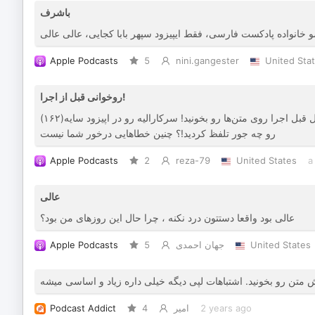
باشرف
خانواده پادکست فارسی، فقط ایپیزود سپهر بابا کجایی، عالی عالی
Apple Podcasts
5
nini.gangester
United Sta
روخوانی قبل از اجرا!
ضمن عرض سلام و خسته نباشید خدمت تیم رادیو بندر تهران، جناب چیتگران لااقل قبل اجرا روی متن‌ها رو بخونید! سرکارالیه رو در اپیزود سایه(۱۶۲)
رو چه جور تلفظ کردید!؟ چنین خطاهایی درخور شما نیست
Apple Podcasts
2
reza-79
United States
a
عالی
عالی بود واقعا دستتون درد نکنه ، چرا حال این روزهای من بود؟
Apple Podcasts
5
جهان احمدی
United States
 متن رو بخونید. اشتباهات لپی دیگه خیلی داره زیاد و اساسی میشه
Podcast Addict
4
امیر
2 years ago