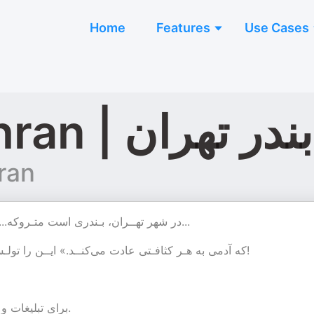
Home
Features
Use Cases
Bandar-E-Tehran | هران
ran
در شهر ‌تهــران، بـندری است متـروکه... یک جـمعه در مـیان، آنجا پهـلو می‌گیـریم. این رادیـوی ماست...‌
«که آدمی به هـر کثافـتی عادت می‌کنــد.» ایــن را تولـستوی گفـته در جـنگ و صـلح. به ایـن کـثافت خــوش آمــدید!
‌برای تبلیغات و اسپانسرینگ لطفا با شماره 09023140026 در ارتباط باشید.