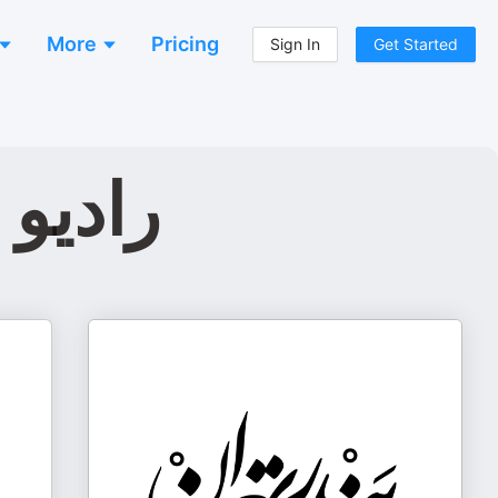
More
Pricing
Sign In
Get Started
رادیو بندر ت