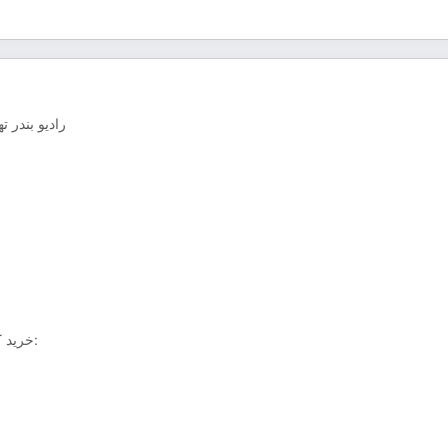
رادیو بندر 
خرید کتاب «مرلین مونرو غمگین نیست»، دومین کتاب محمدامین چیت‌گران: