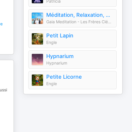
Patricia
Méditation, Relaxation, Sommeil par Gaia Meditation
Gaia Meditation - Les Frères Clément
e
Petit Lapin
Engle
Hypnarium
Hypnarium
Petite Licorne
Engle
ussi