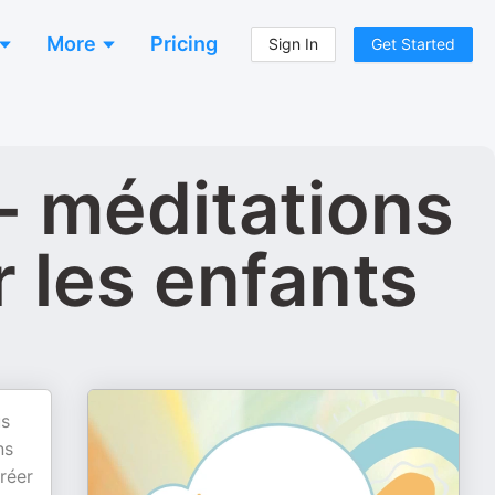
More
Pricing
Sign In
Get Started
- méditations
r les enfants
us
ns
réer