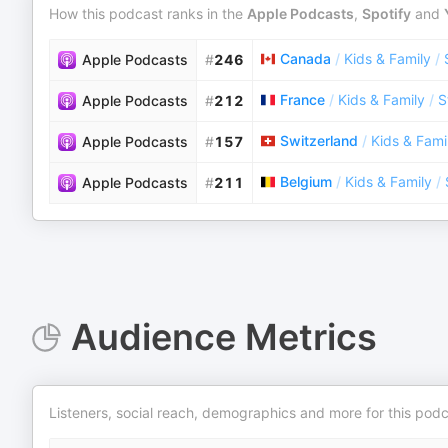
How this podcast ranks in the
Apple Podcasts
,
Spotify
and
Canada
/
Kids & Family
/
Apple Podcasts
#
246
France
/
Kids & Family
/
S
Apple Podcasts
#
212
Switzerland
/
Kids & Fami
Apple Podcasts
#
157
Belgium
/
Kids & Family
/
Apple Podcasts
#
211
Audience Metrics
Listeners, social reach, demographics and more for this podc