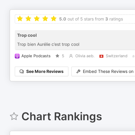
5.0
out of 5 stars from
3
ratings
Trop cool
Trop bien Aurélie c’est trop cool
Apple Podcasts
5
Olivia aeb.
Switzerland
a
See More Reviews
Embed These Reviews on 
Chart Rankings