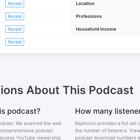
Reveal
Location
Reveal
Professions
Reveal
Household Income
Reveal
tions About
This Podcast
his podcast?
How many listener
odcast
. We scanned the web
Rephonic provides a full set 
ur comprehensive podcast
the number of listeners. View
access YouTube viewership
podcast download numbers an