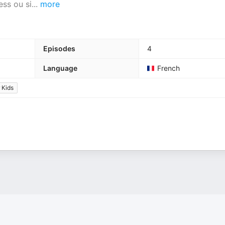
ess ou si
...
more
Episodes
4
Language
French
r Kids