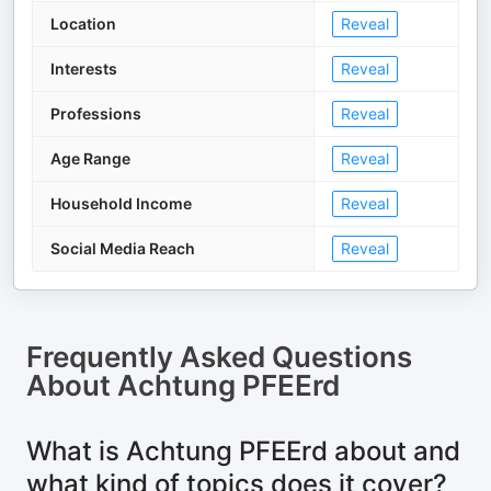
Location
Reveal
Interests
Reveal
Professions
Reveal
Age Range
Reveal
Household Income
Reveal
Social Media Reach
Reveal
Frequently Asked Questions
About
Achtung PFEErd
What is Achtung PFEErd about and
what kind of topics does it cover?