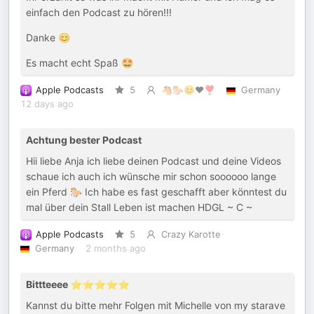
einfach den Podcast zu hören!!!
Danke 😊
Es macht echt Spaß 🤩
Apple Podcasts
5
🐴🐎😊❤️❣️
Germany
12 days ago
Achtung bester Podcast
Hii liebe Anja ich liebe deinen Podcast und deine Videos
schaue ich auch ich wünsche mir schon soooooo lange
ein Pferd 🐎 Ich habe es fast geschafft aber könntest du
mal über dein Stall Leben ist machen HDGL ~ C ~
Apple Podcasts
5
Crazy Karotte
Germany
2 months ago
Bittteeee ⭐️⭐️⭐️⭐️⭐️
Kannst du bitte mehr Folgen mit Michelle von my starave