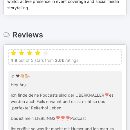
world; active presence in event coverage and social media
storytelling.
Reviews
4.8
out of 5 stars from
2.6k
ratings
☺️ ❤️🐴🐎
Hey Anja
Ich finde deine Podcasts sind der OBERKNALLER❣️es
werden auch Fails erwähnt und es ist nicht so das
„perfekte“ Reiterhof Leben
Das ist mein LIEBLINGS❣️❣️❣️Podcast
Ihr erzählt so was ihr macht mit Humor und ich mag es