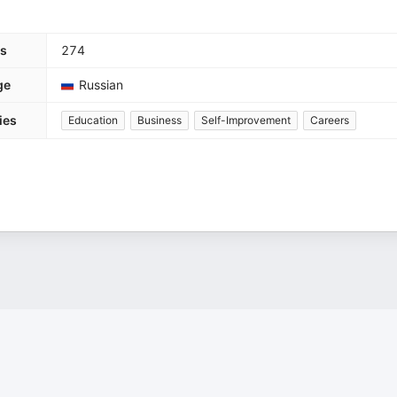
s
274
ge
Russian
ies
Education
Business
Self-Improvement
Careers