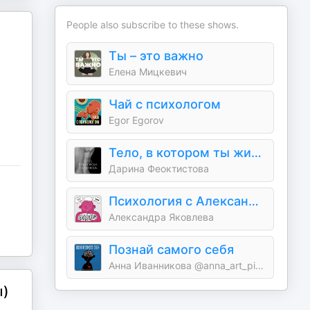
People also subscribe to these shows.
Ты – это важно
Елена Мицкевич
Чай с психологом
Egor Egorov
Тело, в котором ты живешь | Больше, чем психология
Дарина Феоктистова
Психология с Александрой Яковлевой
Александра Яковлева
Познай самого себя
Анна Иванникова @anna_art_piano
ы)