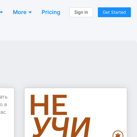
More
Pricing
Sign In
Get Started
ать
о в
час
т