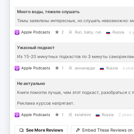
Много воды, тяжело слушать
Темы заявлены интересные, но слушать невозможно: мн
Apple Podcasts
2
Run, baby, run
Russia
a 
Ужасный подкаст
Из 15-20 минутных подкастов по 3 минуты самореклам
Apple Podcasts
1
аннахарди
Russia
a yea
Не актуально
Книги помогли лучше, чем этот подкаст, разобраться с
Реклама курсов напрягает.
Apple Podcasts
1
keiahkim
Russia
2 years
See More Reviews
Embed These Reviews on 