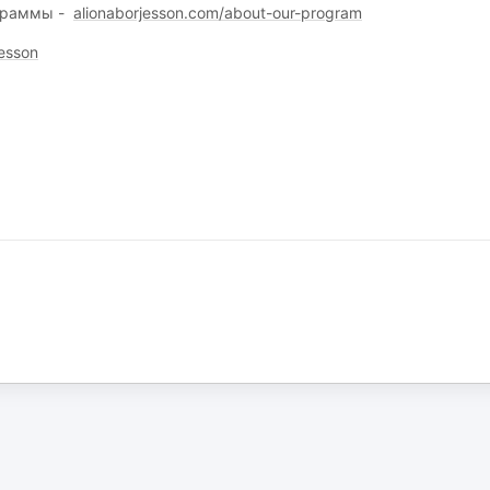
ограммы -
alionaborjesson.com/about-our-program
esson