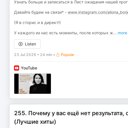
Узнать больше и записаться в Лист ожидания нашей пр
Давайте будем на связи* -
www.instagram.com/aliona_borj
(Я в сторис и в директ!)
У каждого из нас есть моменты, после которых ж
...
more
Listen
23 Jul 2026
•
24 min
•
Popular
YouTube
255. Почему у вас ещё нет результата, 
(Лучшие хиты)