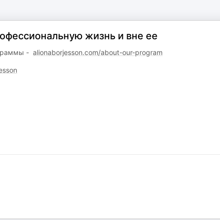
рофессиональную жизнь и вне ее
ограммы -
alionaborjesson.com/about-our-program
esson