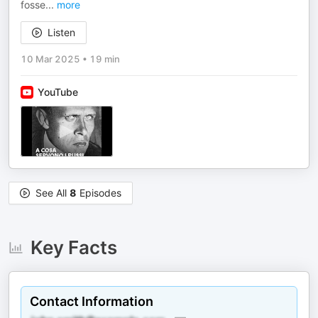
fosse
...
more
Listen
10 Mar 2025
•
19 min
YouTube
See All
8
Episodes
Key Facts
Contact Information