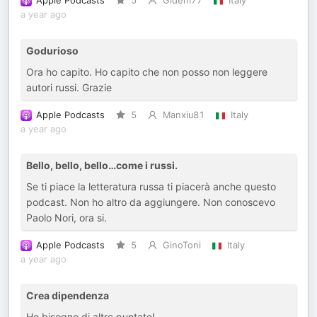
Apple Podcasts
5
Gidem77
Italy
a year ago
Godurioso
Ora ho capito. Ho capito che non posso non leggere
autori russi. Grazie
Apple Podcasts
5
Manxiu81
Italy
a year ago
Bello, bello, bello…come i russi.
Se ti piace la letteratura russa ti piacerà anche questo
podcast. Non ho altro da aggiungere. Non conoscevo
Paolo Nori, ora si.
Apple Podcasts
5
GinoToni
Italy
a year ago
Crea dipendenza
Ho bisogno di altre puntate!