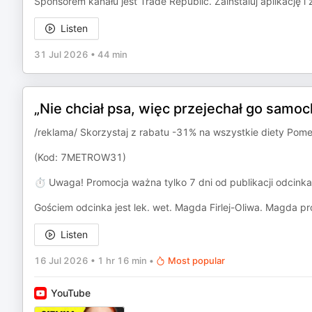
Sponsorem kanału jest Trade Republic. Zainstaluj aplikację 
Listen
31 Jul 2026
•
44 min
„Nie chciał psa, więc przejechał go samo
/reklama/ Skorzystaj z rabatu -31% na wszystkie diety Pome
(Kod: 7METROW31)
⏱️ Uwaga! Promocja ważna tylko 7 dni od publikacji odcinka
Gościem odcinka jest lek. wet. Magda Firlej-Oliwa. Magda pr
Listen
16 Jul 2026
•
1 hr 16 min
•
Most popular
YouTube