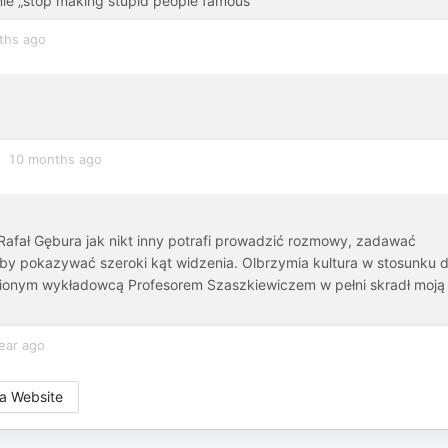
e „stop making stupid people famous”
ths ago
10 months ago
Rafał Gębura jak nikt inny potrafi prowadzić rozmowy, zadawać
b by pokazywać szeroki kąt widzenia. Olbrzymia kultura w stosunku 
bionym wykładowcą Profesorem Szaszkiewiczem w pełni skradł moją
ear ago
a Website