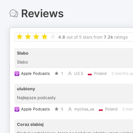
Reviews
4.8
out of 5 stars from
7.2k
ratings
Słabo
Słabo
Apple Podcasts
1
U3.S
Poland
2 months a
ulubiony
Najlepsze podcasty
Apple Podcasts
5
mychaa_aa
Poland
2 mon
Coraz słabiej