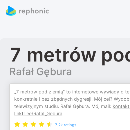
7 metrów po
Rafał Gębura
„7 metrów pod ziemią” to internetowe wywiady o t
konkretnie i bez zbędnych dygresji. Mój cel? Wydo
telewizyjnym studiu. Rafał Gębura. Mój mail:
kontak
linktr.ee/Rafal_Gebura
7.2k
ratings