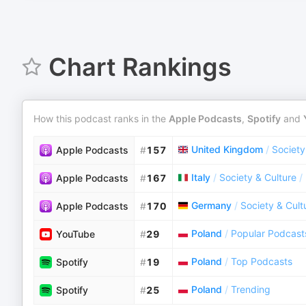
Chart Rankings
How this podcast ranks in the
Apple Podcasts
,
Spotify
and
United Kingdom
/
Society
Apple Podcasts
#
157
Italy
/
Society & Culture
/
Apple Podcasts
#
167
Germany
/
Society & Cult
Apple Podcasts
#
170
Poland
/
Popular Podcast
YouTube
#
29
Poland
/
Top Podcasts
Spotify
#
19
Poland
/
Trending
Spotify
#
25