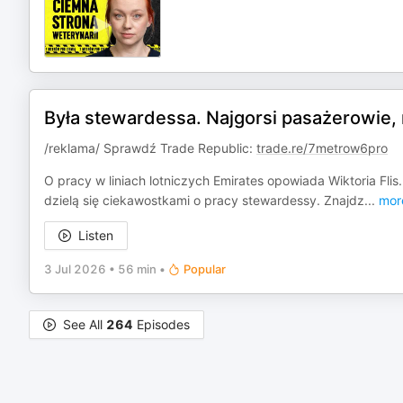
Była stewardessa. Najgorsi pasażerowie, n
/reklama/ Sprawdź Trade Republic:
trade.re/7metrow6pro
O pracy w liniach lotniczych Emirates opowiada Wiktoria Flis
dzielą się ciekawostkami o pracy stewardessy. Znajdz
...
mor
Listen
3 Jul 2026
•
56 min
•
Popular
See All
264
Episodes