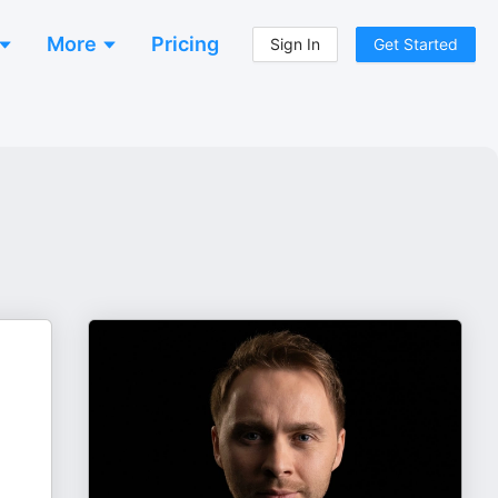
More
Pricing
Sign In
Get Started