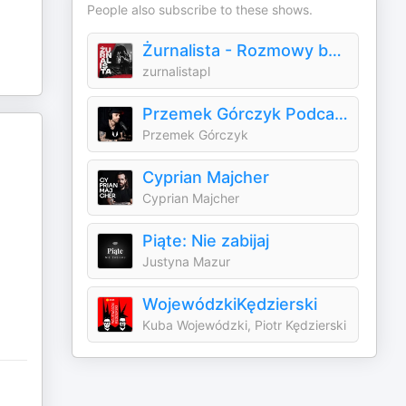
People also subscribe to these shows.
Żurnalista - Rozmowy bez kompromisów
zurnalistapl
Przemek Górczyk Podcast
Przemek Górczyk
Cyprian Majcher
Cyprian Majcher
Piąte: Nie zabijaj
Justyna Mazur
WojewódzkiKędzierski
Kuba Wojewódzki, Piotr Kędzierski