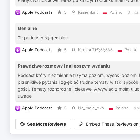
Kiedyś wartościowe, teraz po każdym odcinku mam wrażeni
Apple Podcasts
3
KasienkaK
Poland
3 mon
Genialne
Te podcasty są genialne
Apple Podcasts
5
Kiteksu7)€;&!;&!:&
Poland
Prawdziwe rozmowy i najlepszym wydaniu
Podcast który niezmiennie trzyma poziom, wysoki poziom. 
przenikliwe pytania i zgłębiać trudne tematy w taki sposó
gości. Tematy różnorodne i ciekawe. A wywiad z moim ulu
uwagę.
Apple Podcasts
5
Na_moje_oko
Poland
a y
See More Reviews
Embed These Reviews on 