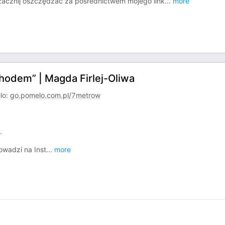
i zacznij oszczędzać za pośrednictwem mojego link
...
more
chodem” | Magda Firlej-Oliwa
lo:
go.pomelo.com.pl/7metrow
.
owadzi na Inst
...
more