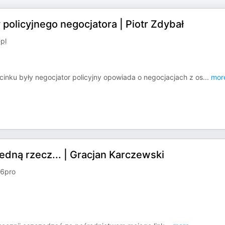
 policyjnego negocjatora | Piotr Zdybał
pl
inku były negocjator policyjny opowiada o negocjacjach z os
...
mor
dną rzecz... | Gracjan Karczewski
6pro⁠