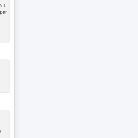
vis
 par
s