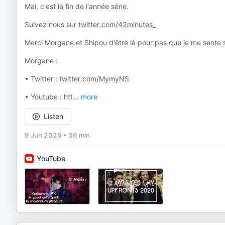
Mai, c'est la fin de l'année série.
Suivez nous sur
twitter.com/42minutes_
Merci Morgane et Shipou d'être là pour pas que je me sente se
Morgane :
• Twitter :
twitter.com/MymyNS
• Youtube : htt
...
more
Listen
9 Jun 2026
•
36 min
YouTube