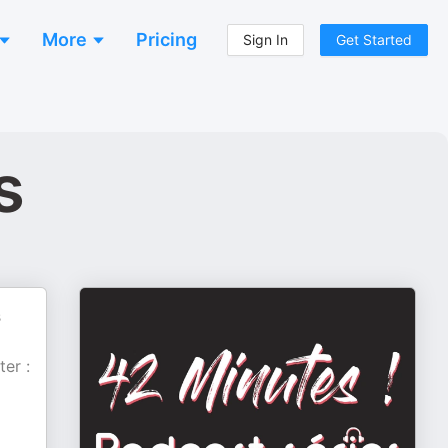
More
Pricing
Sign In
Get Started
s
s
ter :