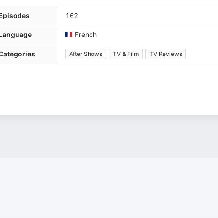
Episodes
162
Language
French
Categories
After Shows
TV & Film
TV Reviews