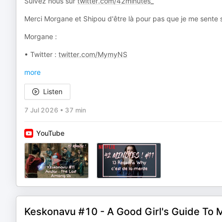
Suivez nous sur
twitter.com/42minutes_
Merci Morgane et Shipou d'être là pour pas que je me sente se
Morgane :
• Twitter :
twitter.com/MymyNS
more
Listen
7 Jul 2026
•
37 min
YouTube
Keskonavu #10 - A Good Girl's Guide To