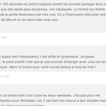
 100 épisodes et j’adore toujours autant les écouter partager leurs a
que des séries plus anciennes, voir classiques. Le format (un thème
 de la partie Keskonavu est très cool. On a l’impression d’écouter une
e de tête et on se marre bien avec eux.
s ago
 sujets sont intéressants, c'est drôle et dynamique. Je passe
 le point positif c'est que je vais pouvoir échanger avec vous sur les
er. Merci et bravo pour votre travail dessus à tous les trois !
rs ago
in ca tombe bien c’est toute les deux semaines. J’écoute pour me
tention pour Riverdale. Les 3 me font rire chacun à leur manière mai
ais c’est pour ça qu’on l’aime.