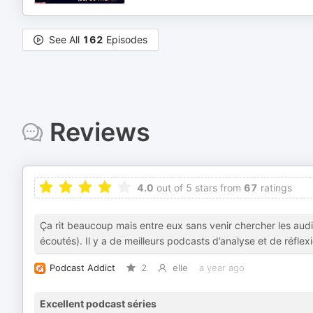
See All
162
Episodes
Reviews
4.0
out of 5 stars from
67
ratings
Ça rit beaucoup mais entre eux sans venir chercher les au
écoutés). Il y a de meilleurs podcasts d’analyse et de réflexi
Podcast Addict
2
elle
a year ago
Excellent podcast séries