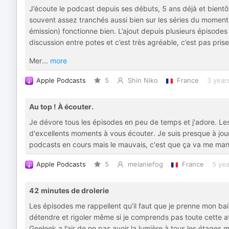
J’écoute le podcast depuis ses débuts, 5 ans déjà et bientôt
souvent assez tranchés aussi bien sur les séries du moment 
émission) fonctionne bien. L’ajout depuis plusieurs épisodes
discussion entre potes et c’est très agréable, c’est pas pris
Mer
...
more
Apple Podcasts
5
Shin Niko
France
3 year
Au top ! À écouter.
Je dévore tous les épisodes en peu de temps et j'adore. Les
d'excellents moments à vous écouter. Je suis presque à jour,
podcasts en cours mais le mauvais, c'est que ça va me manqu
Apple Podcasts
5
melaniefog
France
5 yea
42 minutes de drolerie
Les épisodes me rappellent qu’il faut que je prenne mon ba
détendre et rigoler même si je comprends pas toute cette at
Geeleek a l’air de ne pas avoir la lumière à tous les étages m