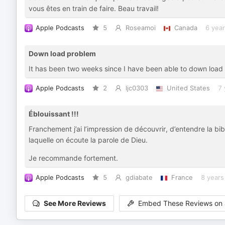
vous êtes en train de faire. Beau travail!
Apple Podcasts
5
Roseamoi
Canada
6 yea
Down load problem
It has been two weeks since I have been able to down load
Apple Podcasts
2
ljc0303
United States
7 
Éblouissant !!!
Franchement j’ai l’impression de découvrir, d’entendre la b
laquelle on écoute la parole de Dieu.
Je recommande fortement.
Apple Podcasts
5
gdiabate
France
8 years
See More Reviews
Embed These Reviews on 