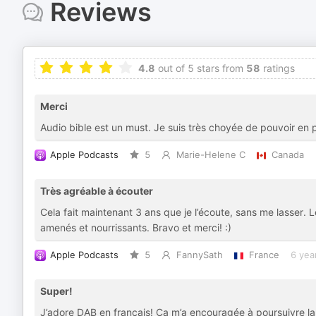
Reviews
4.8
out of 5 stars from
58
ratings
Merci
Audio bible est un must. Je suis très choyée de pouvoir en pr
Apple Podcasts
5
Marie-Helene C
Canada
Très agréable à écouter
Cela fait maintenant 3 ans que je l’écoute, sans me lasser. 
amenés et nourrissants. Bravo et merci! :)
Apple Podcasts
5
FannySath
France
6 yea
Super!
J’adore DAB en français! Ça m’a encouragée à poursuivre la 