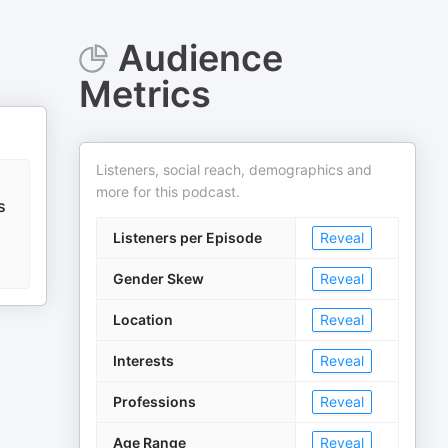
Audience
Metrics
Listeners, social reach, demographics and
more for this podcast.
s
Listeners per Episode
Reveal
Gender Skew
Reveal
Location
Reveal
Interests
Reveal
Professions
Reveal
Age Range
Reveal