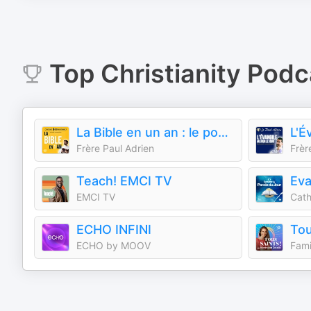
Top
Christianity
Podc
La Bible en un an : le podcast chrétien
Frère Paul Adrien
Frèr
Teach! EMCI TV
EMCI TV
Cat
ECHO INFINI
ECHO by MOOV
Fami