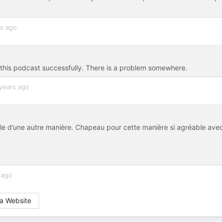
rs ago
 this podcast successfully. There is a problem somewhere.
years ago
ible d’une autre manière. Chapeau pour cette manière si agréable ave
 ago
a Website