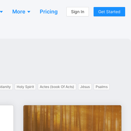
More
Pricing
Sign In
Get Started
tianity
Holy Spirit
Actes (book Of Acts)
Jésus
Psalms