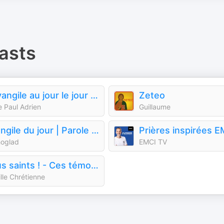
asts
L'Évangile au jour le jour • commentaires quotidiens
Zeteo
e Paul Adrien
Guillaume
Evangile du jour | Parole du jour
Prières inspirées 
hoglad
EMCI TV
Tous saints ! - Ces témoins de la foi racontés par Bénédicte Delelis
lle Chrétienne