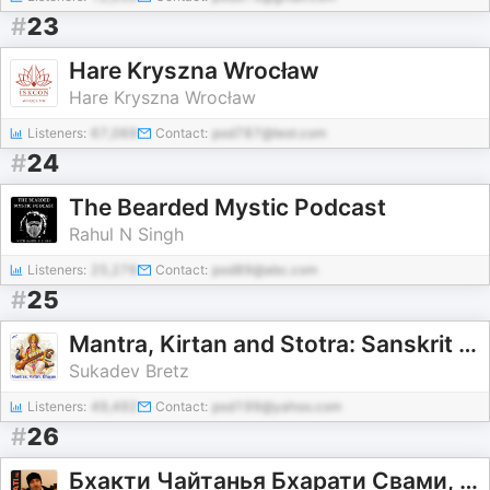
#
23
Hare Kryszna Wrocław
Hare Kryszna Wrocław
Listeners:
67,069
Contact:
pod787@test.com
#
24
The Bearded Mystic Podcast
Rahul N Singh
Listeners:
25,276
Contact:
pod89@abc.com
#
25
Mantra, Kirtan and Stotra: Sanskrit Chants
Sukadev Bretz
Listeners:
49,492
Contact:
pod199@yahoo.com
#
26
Бхакти Чайтанья Бхарати Свами, лекции за 2017 год