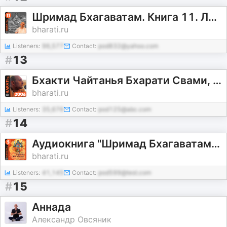
Шримад Бхагаватам. Книга 11. Лекции Свами Б.Ч. Бхарати.
bharati.ru
Listeners:
96,577
Contact:
pod832@yahoo.com
#
13
Бхакти Чайтанья Бхарати Свами, лекции за 2006 год (июнь – декабрь)
bharati.ru
Listeners:
35,676
Contact:
pod125@abc.com
#
14
Аудиокнига "Шримад Бхагаватам". Книга 5: "Числа"
bharati.ru
Listeners:
41,145
Contact:
pod599@test.com
#
15
Аннада
Александр Овсяник