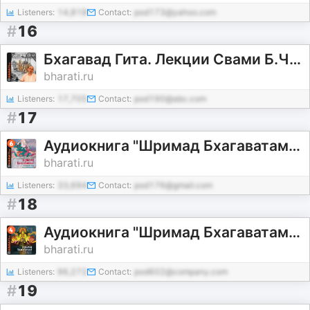
Listeners:
14,818
Contact:
pod173@yahoo.com
#
16
Бхагавад Гита. Лекции Свами Б.Ч. Бхарати.
bharati.ru
Listeners:
17,705
Contact:
pod190@abc.com
#
17
Аудиокнига "Шримад Бхагаватам". Книга 6: "Первозаконие"
bharati.ru
Listeners:
33,694
Contact:
pod176@gmail.com
#
18
Аудиокнига "Шримад Бхагаватам". Книга 4: "Книга Царств"
bharati.ru
Listeners:
96,272
Contact:
pod602@company.com
#
19