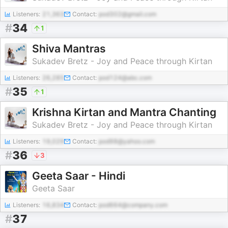
Listeners:
21,363
Contact:
pod302@gmail.com
#
34
1
Shiva Mantras
Sukadev Bretz - Joy and Peace through Kirtan
Listeners:
26,285
Contact:
pod124@abc.com
#
35
1
Krishna Kirtan and Mantra Chanting
Sukadev Bretz - Joy and Peace through Kirtan
Listeners:
19,029
Contact:
pod98@yahoo.com
#
36
3
Geeta Saar - Hindi
Geeta Saar
Listeners:
16,834
Contact:
pod664@company.com
#
37