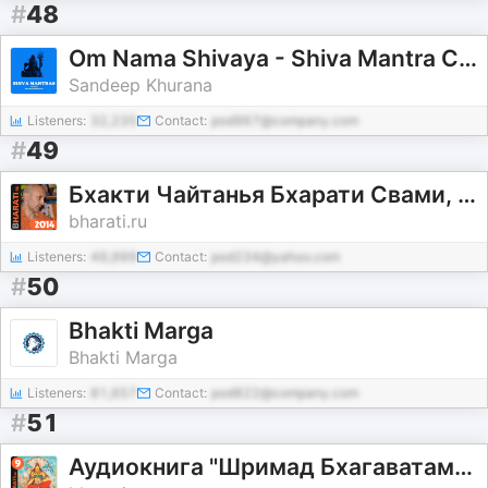
#
48
Om Nama Shivaya - Shiva Mantra Chants recited by Sandeep Khurana
Sandeep Khurana
Listeners:
32,235
Contact:
pod967@company.com
#
49
Бхакти Чайтанья Бхарати Свами, лекции за 2014 год
bharati.ru
Listeners:
49,999
Contact:
pod234@yahoo.com
#
50
Bhakti Marga
Bhakti Marga
Listeners:
81,657
Contact:
pod822@company.com
#
51
Аудиокнига "Шримад Бхагаватам". Книга 9: "Поколения"