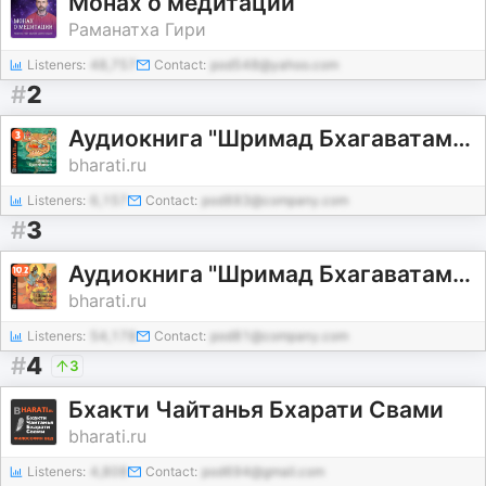
Монах о медитации
Раманатха Гири
Listeners:
48,757
Contact:
pod548@yahoo.com
#
2
Аудиокнига "Шримад Бхагаватам". Книга 3: "Книга Мудрецов"
bharati.ru
Listeners:
6,157
Contact:
pod883@company.com
#
3
Аудиокнига "Шримад Бхагаватам". Книга 10.2: "Песнь Песней". Главы 34-63
bharati.ru
Listeners:
54,178
Contact:
pod81@company.com
#
4
3
Бхакти Чайтанья Бхарати Свами
bharati.ru
Listeners:
4,808
Contact:
pod694@gmail.com