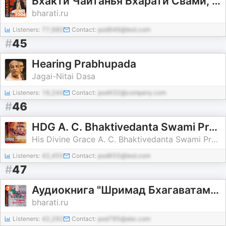
Бхакти Чайтанья Бхарати Свами, лекции за 2006 год (январь – май)
bharati.ru
Listeners:
77,980
Contact:
pod946@test.com
#
45
Hearing Prabhupada
Jagai-Nitai Dasa
Listeners:
16,244
Contact:
pod432@company.com
#
46
HDG A. C. Bhaktivedanta Swami Prabhupāda Lectures
His Divine Grace A. C. Bhaktivedanta Swami Prabhupāda
Listeners:
42,455
Contact:
pod655@test.com
#
47
Аудиокнига "Шримад Бхагаватам". Книга 7: "Книга Судеб"
bharati.ru
Listeners:
42,292
Contact:
pod785@abc.com