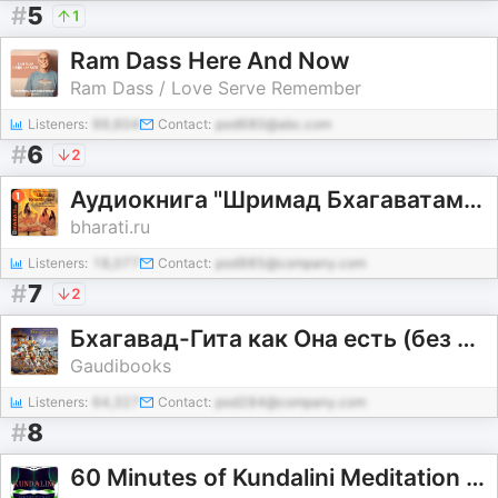
#
5
1
Ram Dass Here And Now
Ram Dass / Love Serve Remember
Listeners:
99,604
Contact:
pod680@abc.com
#
6
2
Аудиокнига "Шримад Бхагаватам". Книга 1: "Песнь Красоте"
bharati.ru
Listeners:
18,077
Contact:
pod985@company.com
#
7
2
Бхагавад-Гита как Она есть (без комментариев)
Gaudibooks
Listeners:
64,327
Contact:
pod284@company.com
#
8
60 Minutes of Kundalini Meditation Music