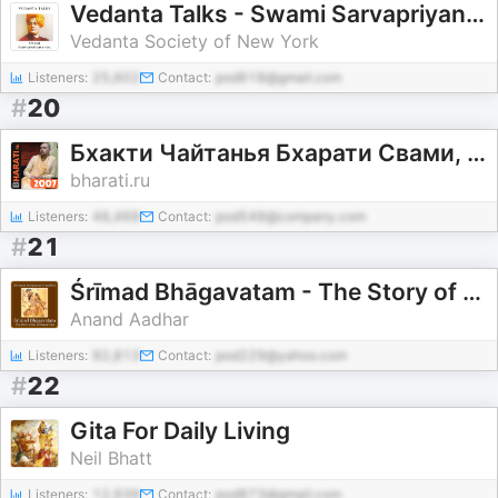
Vedanta Talks - Swami Sarvapriyananda
Vedanta Society of New York
Listeners:
25,602
Contact:
pod618@gmail.com
#
20
Бхакти Чайтанья Бхарати Свами, лекции за 2007 год
bharati.ru
Listeners:
48,469
Contact:
pod548@company.com
#
21
Śrīmad Bhāgavatam - The Story of the Fortunate One
Anand Aadhar
Listeners:
92,813
Contact:
pod229@yahoo.com
#
22
Gita For Daily Living
Neil Bhatt
Listeners:
12,939
Contact:
pod873@gmail.com