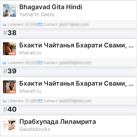
Bhagavad Gita Hindi
Yatharth Geeta
Listeners:
61,038
Contact:
pod77@abc.com
#
38
Бхакти Чайтанья Бхарати Свами, лекции за 2005 год
bharati.ru
Listeners:
92,426
Contact:
pod466@test.com
#
39
Бхакти Чайтанья Бхарати Свами, лекции за 2018 год
bharati.ru
Listeners:
51,860
Contact:
pod205@test.com
#
40
Прабхупада Лиламрита
Gaudiobooks