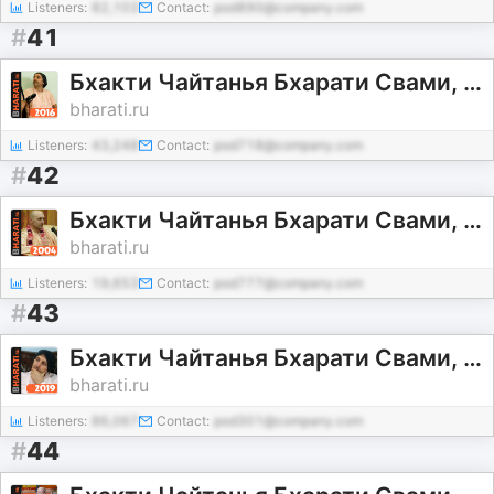
Listeners:
82,103
Contact:
pod890@company.com
#
41
Бхакти Чайтанья Бхарати Свами, лекции за 2016 год
bharati.ru
Listeners:
43,248
Contact:
pod718@company.com
#
42
Бхакти Чайтанья Бхарати Свами, лекции за 2004 год
bharati.ru
Listeners:
19,653
Contact:
pod777@company.com
#
43
Бхакти Чайтанья Бхарати Свами, лекции за 2019 год
bharati.ru
Listeners:
86,067
Contact:
pod301@company.com
#
44