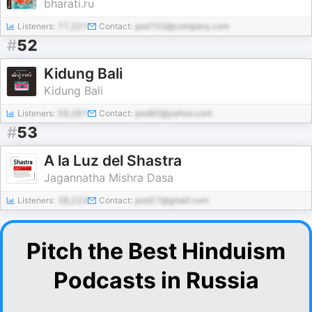
bharati.ru
Listeners:
77,221
Contact:
pod153@company.com
#
52
Kidung Bali
Kidung Bali
Listeners:
59,261
Contact:
pod60@yahoo.com
#
53
A la Luz del Shastra
Jagannatha Mishra Dasa
Listeners:
38,223
Contact:
pod27@gmail.com
Pitch the Best Hinduism
Podcasts in Russia