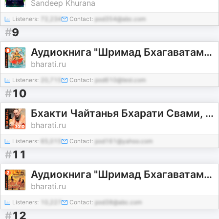
Sandeep Khurana
Listeners:
72,234
Contact:
pod354@abc.com
#
9
Аудиокнига "Шримад Бхагаватам". Книга 8: "Становление"
bharati.ru
Listeners:
20,715
Contact:
pod610@test.com
#
10
Бхакти Чайтанья Бхарати Свами, лекции за 2010 год
bharati.ru
Listeners:
65,015
Contact:
pod161@yahoo.com
#
11
Аудиокнига "Шримад Бхагаватам". Книга 2: "Творение"
bharati.ru
Listeners:
10,227
Contact:
pod38@abc.com
#
12