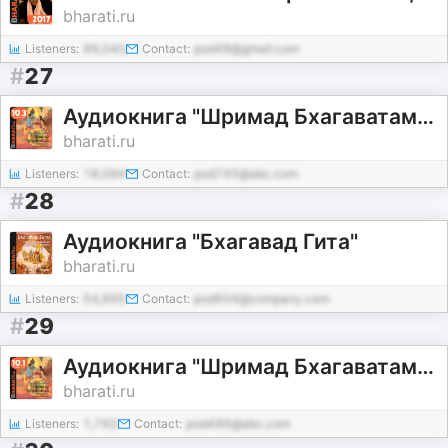
bharati.ru
Listeners:
99,040
Contact:
pod49@gmail.com
#
27
Аудиокнига "Шримад Бхагаватам". Книга 10.3: "Песнь Песней". Главы 64-90
bharati.ru
Listeners:
18,094
Contact:
pod745@abc.com
#
28
Аудиокнига "Бхагавад Гита"
bharati.ru
Listeners:
54,895
Contact:
pod604@company.com
#
29
Аудиокнига "Шримад Бхагаватам". Книга 10.1: "Песнь Песней". Главы 1-33
bharati.ru
Listeners:
1,792
Contact:
pod496@abc.com