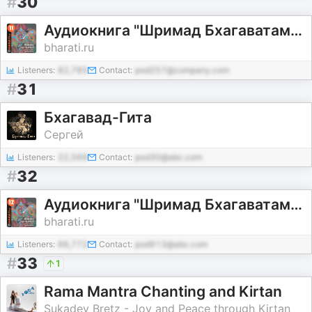
#
30
Аудиокнига "Шримад Бхагаватам". Книга 11: "Исход"
bharati.ru
Listeners:
82,785
Contact:
pod257@company.com
#
31
Бхагавад-Гита
Сергей
Listeners:
22,569
Contact:
pod30@abc.com
#
32
Аудиокнига "Шримад Бхагаватам". Книга 12: "Откровение блаженного Шуки"
bharati.ru
Listeners:
66,772
Contact:
pod913@abc.com
#
33
1
Rama Mantra Chanting and Kirtan
Sukadev Bretz - Joy and Peace through Kirtan