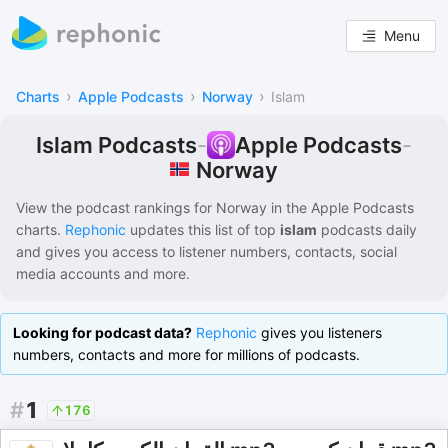
Menu
›
›
›
Charts
Apple Podcasts
Norway
Islam
Islam Podcasts
-
Apple Podcasts
-
Norway
View the podcast rankings for
Norway
in the
Apple Podcasts
charts.
Rephonic
updates this list of
top
islam
podcasts
daily
and gives you access to listener numbers, contacts, social
media accounts and more.
Looking for podcast data?
Rephonic
gives you listeners
numbers, contacts and more for millions of podcasts.
#
1
176