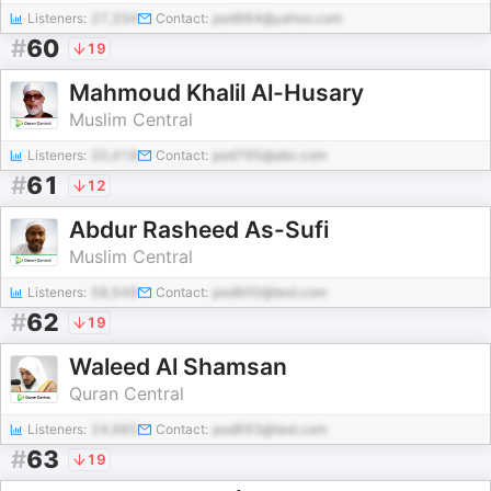
Listeners:
27,334
Contact:
pod984@yahoo.com
#
60
19
Mahmoud Khalil Al-Husary
Muslim Central
Listeners:
20,418
Contact:
pod795@abc.com
#
61
12
Abdur Rasheed As-Sufi
Muslim Central
Listeners:
58,549
Contact:
pod600@test.com
#
62
19
Waleed Al Shamsan
Quran Central
Listeners:
24,985
Contact:
pod693@test.com
#
63
19