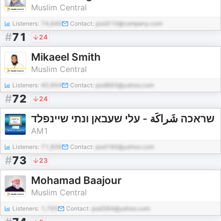
Muslim Central
Listeners:
74,949
Contact:
pod310@company.com
#
71
24
Mikaeel Smith
Muslim Central
Listeners:
40,904
Contact:
pod883@yahoo.com
#
72
24
שראכה شَراكَة - עלי שעבאן ונתי שיינפלד
AM1
Listeners:
71,806
Contact:
pod190@yahoo.com
#
73
23
Mohamad Baajour
Muslim Central
Listeners:
1,795
Contact:
pod384@yahoo.com