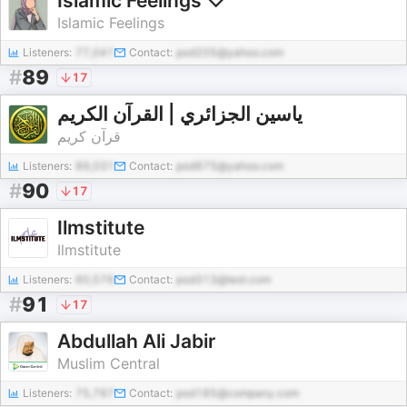
Islamic Feelings ♡
Islamic Feelings
Listeners:
77,041
Contact:
pod205@yahoo.com
#
89
17
ياسين الجزائري | القرآن الكريم
قرآن كريم
Listeners:
89,031
Contact:
pod975@yahoo.com
#
90
17
Ilmstitute
Ilmstitute
Listeners:
60,576
Contact:
pod313@test.com
#
91
17
Abdullah Ali Jabir
Muslim Central
Listeners:
75,787
Contact:
pod185@company.com