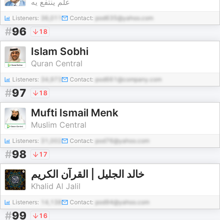
علم ينتفع يه
Listeners:
36,011
Contact:
pod635@yahoo.com
#
96
18
Islam Sobhi
Quran Central
Listeners:
34,973
Contact:
pod661@company.com
#
97
18
Mufti Ismail Menk
Muslim Central
Listeners:
31,002
Contact:
pod76@yahoo.com
#
98
17
خالد الجليل | القرآن الكريم
Khalid Al Jalil
Listeners:
14,138
Contact:
pod94@yahoo.com
#
99
16