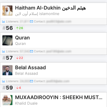
Haitham Al-Dukhin هيثم الدخين
إسلام أون لاين islamonline
Listeners:
21,811
Contact:
pod903@abc.com
#
56
26
Quran
Quran
Listeners:
57,542
Contact:
pod186@abc.com
#
57
22
Belal Assaad
Belal Assaad
Listeners:
24,003
Contact:
pod59@abc.com
#
59
4
MUXAADIROOYIN : SHEEKH MUSTAFE XAAJI ISMACIIL
Khalid Duale