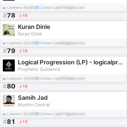
Listeners:
63,564
Contact:
pod730@abc.com
#
78
18
Kuran Dinle
Kuran Dinle
Listeners:
50,243
Contact:
pod66@gmail.com
#
79
18
Logical Progression (LP) - logicalprogression
Prophetic Guidance
Listeners:
22,643
Contact:
pod906@abc.com
#
80
18
Samih Jad
Muslim Central
Listeners:
65,289
Contact:
pod27@gmail.com
#
81
13