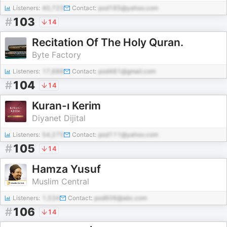
Listeners:
40,723
Contact:
pod185@yahoo.com
#
103
14
Recitation Of The Holy Quran.
Byte Factory
Listeners:
17,688
Contact:
pod481@gmail.com
#
104
14
Kuran-ı Kerim
Diyanet Dijital
Listeners:
54,275
Contact:
pod111@yahoo.com
#
105
14
Hamza Yusuf
Muslim Central
Listeners:
1,534
Contact:
pod606@abc.com
#
106
14