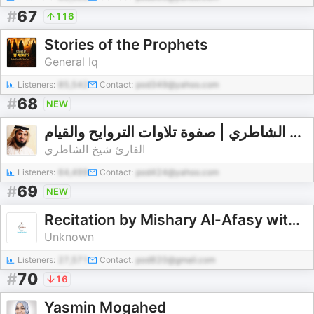
#
67
116
Stories of the Prophets
General Iq
Listeners:
85,542
Contact:
pod349@yahoo.com
#
68
NEW
مصحف القارئ : شيخ ابوبكر الشاطري | صفوة تلاوات التروايح والقيام
القارئ شيخ الشاطري
Listeners:
64,499
Contact:
pod424@yahoo.com
#
69
NEW
Recitation by Mishary Al-Afasy with translation of the meaning in English
Unknown
Listeners:
27,571
Contact:
pod820@gmail.com
#
70
16
Yasmin Mogahed