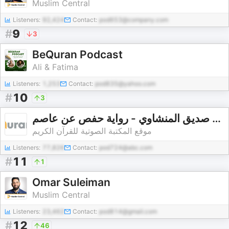
Muslim Central
Listeners:
92,424
Contact:
pod653@company.com
#
9
3
BeQuran Podcast
Ali & Fatima
Listeners:
1,253
Contact:
pod835@yahoo.com
#
10
3
القارئ محمد صديق المنشاوي - رواية حفص عن عاصم - Mohammed Siddiq Al-Minshawi - Rewa
موقع المكتبة الصوتية للقرآن الكريم
Listeners:
77,826
Contact:
pod724@abc.com
#
11
1
Omar Suleiman
Muslim Central
Listeners:
23,462
Contact:
pod814@gmail.com
#
12
46