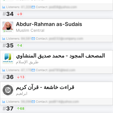
Listeners:
41,326
Contact:
pod58@yahoo.com
#
34
9
Abdur-Rahman as-Sudais
Muslim Central
Listeners:
94,581
Contact:
pod232@company.com
#
35
4
المصحف المجود - محمد صديق المنشاوي
طريق الإسلام
Listeners:
47,179
Contact:
pod785@test.com
#
36
13
قراءت خاشعة - قرآن كريم
ابراهيم
Listeners:
56,096
Contact:
pod914@yahoo.com
#
37
68