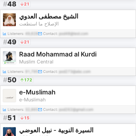
#
48
21
الشيخ مصطفى العدوي
الإصلاح ما استطعت
Listeners:
49,628
Contact:
pod48@test.com
#
49
21
Raad Mohammad al Kurdi
Muslim Central
Listeners:
91,795
Contact:
pod273@abc.com
#
50
172
e-Muslimah
e-Muslimah
Listeners:
32,865
Contact:
pod262@gmail.com
#
51
15
السيرة النوبية - نبيل العوضي