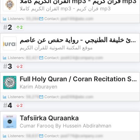
القران الكريم كاملا mp3 - قران كريم mp3
القران الكريم كاملا mp3 - قران كريم mp3
Listeners:
55,264
Contact:
pod166@abc.com
#
2
2
القارئ خليفة الطنيجي - رواية حفص عن عاصم - Khalifa Altunaiji - Rewayat Hafs A'n Assem |
موقع المكتبة الصوتية للقرآن الكريم
Listeners:
82,421
Contact:
pod424@company.com
#
3
2
Full Holy Quran / Coran Recitation Surah / Sourate / Sura القرآن الكريم كاملا بتلاوة أفضل القر
Karim Aburayen
Listeners:
56,279
Contact:
pod268@abc.com
#
4
2
Tafsiirka Quraanka
Cumar Farooq By Hussein Abdirahman
Listeners:
58,637
Contact:
pod776@company.com