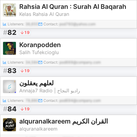
Rahsia Al Quran : Surah Al Baqarah
Kelas Rahsia Al Quran
Listeners:
36,655
Contact:
pod760@yahoo.com
#
82
19
Koranpodden
Salih Tufekcioglu
Listeners:
34,584
Contact:
pod669@company.com
#
83
19
لعلهم يعقلون
Annaja7 Radio | راديو النجاح
Listeners:
78,880
Contact:
pod694@company.com
#
84
19
alquranalkareem القران الكريم
alquranalkareem