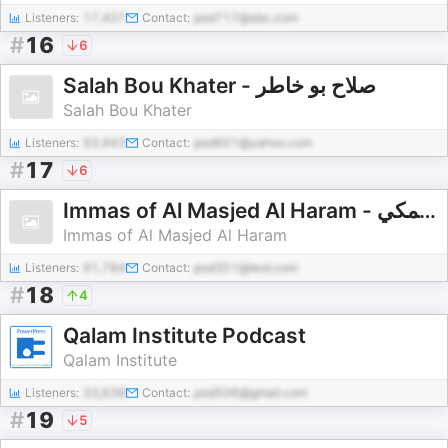
Listeners:
17,427
Contact:
pod717@abc.com
#
16
6
Salah Bou Khater - صلاح بو خاطر
Salah Bou Khater
Listeners:
93,943
Contact:
pod601@yahoo.com
#
17
6
Immas of Al Masjed Al Haram - أئمة الحرم المكي
Immas of Al Masjed Al Haram
Listeners:
91,784
Contact:
pod351@test.com
#
18
4
Qalam Institute Podcast
Qalam Institute
Listeners:
33,638
Contact:
pod506@gmail.com
#
19
5