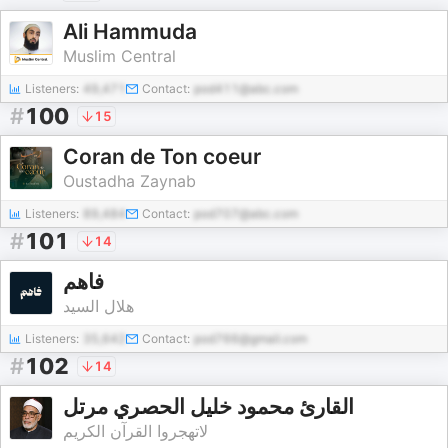
Ali Hammuda
Muslim Central
Listeners:
49,471
Contact:
pod411@abc.com
#
100
15
Coran de Ton coeur
Oustadha Zaynab
Listeners:
89,484
Contact:
pod707@abc.com
#
101
14
فاهم
هلال السيد
Listeners:
35,642
Contact:
pod766@gmail.com
#
102
14
القارئ محمود خليل الحصري مرتل
لاتهجروا القرآن الكريم