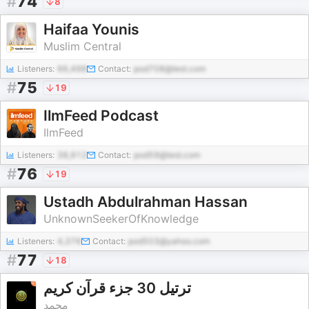
#
74
8
Haifaa Younis
Muslim Central
Listeners:
66,498
Contact:
pod708@test.com
#
75
19
IlmFeed Podcast
IlmFeed
Listeners:
38,912
Contact:
pod59@test.com
#
76
19
Ustadh Abdulrahman Hassan
UnknownSeekerOfKnowledge
Listeners:
4,376
Contact:
pod503@yahoo.com
#
77
18
ترتیل 30 جزء قرآن کریم
محمد