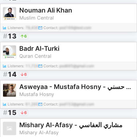
Nouman Ali Khan
Muslim Central
Listeners:
78,430
Contact:
pod169@test.com
#
13
6
Badr Al-Turki
Quran Central
Listeners:
11,724
Contact:
pod665@gmail.com
#
14
6
Asweyaa - Mustafa Hosny - أسوياء - قصص حياة الصحابة - مصطفى حسني
Mustafa Hosny
Listeners:
61,265
Contact:
pod153@gmail.com
#
15
6
Mishary Al-Afasy - مشاري العفاسي
Mishary Al-Afasy