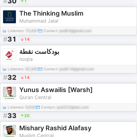
#
30
1
The Thinking Muslim
Muhammad Jalal
Listeners:
75,697
Contact:
pod64@gmail.com
#
31
14
بودكاست نقطة
noqta
Listeners:
82,685
Contact:
pod616@gmail.com
#
32
14
Yunus Aswailis [Warsh]
Quran Central
Listeners:
9,640
Contact:
pod332@abc.com
#
33
20
Mishary Rashid Alafasy
Muslim Central