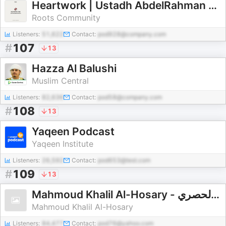
Heartwork | Ustadh AbdelRahman Murphy
Roots Community
Listeners:
51,622
Contact:
pod928@company.com
#
107
13
Hazza Al Balushi
Muslim Central
Listeners:
82,636
Contact:
pod58@company.com
#
108
13
Yaqeen Podcast
Yaqeen Institute
Listeners:
26,592
Contact:
pod653@test.com
#
109
13
Mahmoud Khalil Al-Hosary - محمود خليل الحصري
Mahmoud Khalil Al-Hosary
Listeners:
84,477
Contact:
pod76@yahoo.com