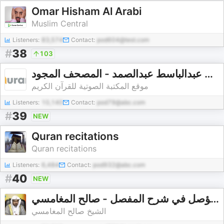
Omar Hisham Al Arabi
Muslim Central
Listeners:
83,574
Contact:
pod604@test.com
#
38
103
القارئ عبدالباسط عبدالصمد - المصحف المجود - Abdulbasit Abdulsamad - Almusshaf Al Mojawwad
موقع المكتبة الصوتية للقرآن الكريم
Listeners:
10,140
Contact:
pod79@abc.com
#
39
NEW
Quran recitations
Quran recitations
Listeners:
6,484
Contact:
pod932@abc.com
#
40
NEW
القول المؤصل في شرح المفصل - صالح المغامسي
الشيخ صالح المغامسي