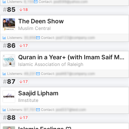
Listeners:
6,155
Contact:
pod599@yahoo.com
#
85
18
The Deen Show
Muslim Central
Listeners:
30,956
Contact:
pod122@company.com
#
86
17
Quran in a Year+ (with Imam Saif Morad)
Islamic Association of Raleigh
Listeners:
49,231
Contact:
pod487@company.com
#
87
17
Saajid Lipham
Ilmstitute
Listeners:
97,701
Contact:
pod337@test.com
#
88
17