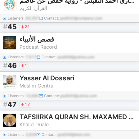
القارئ أحمد النفيس - رواية حفص عن عاصم - Ahmad Al Nufais - Rewayat Hafs A'n Assem |
القرآن الكريم
Listeners:
83,357
Contact:
pod542@company.com
#
45
21
قصص الأنبياء
Podcast Record
Listeners:
7,517
Contact:
pod468@yahoo.com
#
46
1
Yasser Al Dossari
Muslim Central
Listeners:
13,680
Contact:
pod590@yahoo.com
#
47
17
TAFSIIRKA QURAN SH. MAXAMED SH.CUMAR DIRIR
Khalid Duale
Listeners:
3,938
Contact:
pod348@test.com