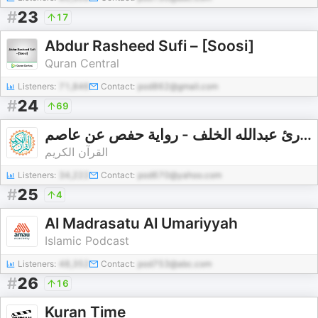
#
23
17
Abdur Rasheed Sufi – [Soosi]
Quran Central
Listeners:
71,846
Contact:
pod862@gmail.com
#
24
69
القارئ عبدالله الخلف - رواية حفص عن عاصم - Abdullah Alkhalaf - Rewayat Hafs A'n Assem |
القرآن الكريم
Listeners:
34,222
Contact:
pod670@yahoo.com
#
25
4
Al Madrasatu Al Umariyyah
Islamic Podcast
Listeners:
48,352
Contact:
pod753@abc.com
#
26
16
Kuran Time