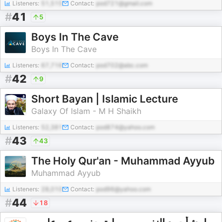
Listeners:
51,515
Contact:
pod721@gmail.com
#
41
5
Boys In The Cave
Boys In The Cave
Listeners:
67,716
Contact:
pod702@abc.com
#
42
9
Short Bayan | Islamic Lecture
Galaxy Of Islam - M H Shaikh
Listeners:
52,381
Contact:
pod874@yahoo.com
#
43
43
The Holy Qur'an - Muhammad Ayyub
Muhammad Ayyub
Listeners:
28,010
Contact:
pod96@yahoo.com
#
44
18