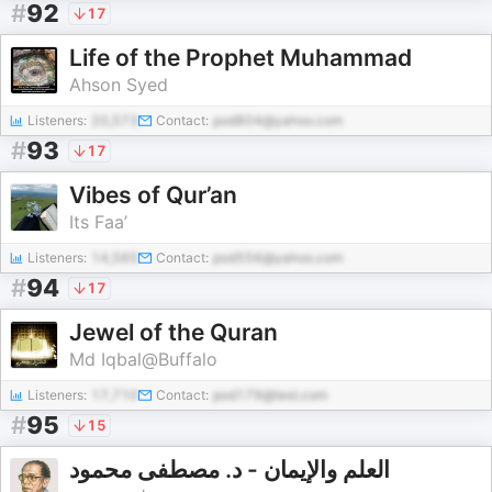
#
92
17
Life of the Prophet Muhammad
Ahson Syed
Listeners:
20,573
Contact:
pod804@yahoo.com
#
93
17
Vibes of Qur’an
Its Faa’
Listeners:
14,565
Contact:
pod556@yahoo.com
#
94
17
Jewel of the Quran
Md Iqbal@Buffalo
Listeners:
17,710
Contact:
pod179@test.com
#
95
15
العلم والإيمان - د. مصطفى محمود