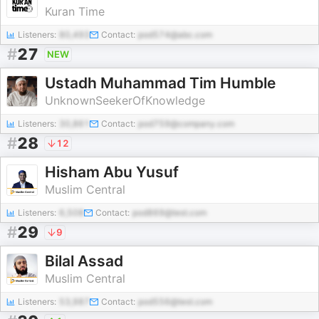
Kuran Time
Listeners:
80,493
Contact:
pod574@abc.com
#
27
NEW
Ustadh Muhammad Tim Humble
UnknownSeekerOfKnowledge
Listeners:
30,861
Contact:
pod759@company.com
#
28
12
Hisham Abu Yusuf
Muslim Central
Listeners:
6,508
Contact:
pod869@test.com
#
29
9
Bilal Assad
Muslim Central
Listeners:
53,987
Contact:
pod556@test.com