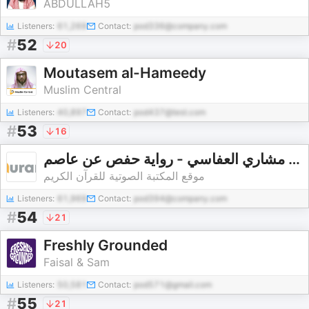
ABDULLAH5
Listeners:
61,269
Contact:
pod336@company.com
#
52
20
Moutasem al-Hameedy
Muslim Central
Listeners:
40,897
Contact:
pod437@test.com
#
53
16
القارئ مشاري العفاسي - رواية حفص عن عاصم - Mishary Alafasi - Rewayat Hafs A'n Assem |
موقع المكتبة الصوتية للقرآن الكريم
Listeners:
61,969
Contact:
pod394@company.com
#
54
21
Freshly Grounded
Faisal & Sam
Listeners:
50,581
Contact:
pod571@gmail.com
#
55
21