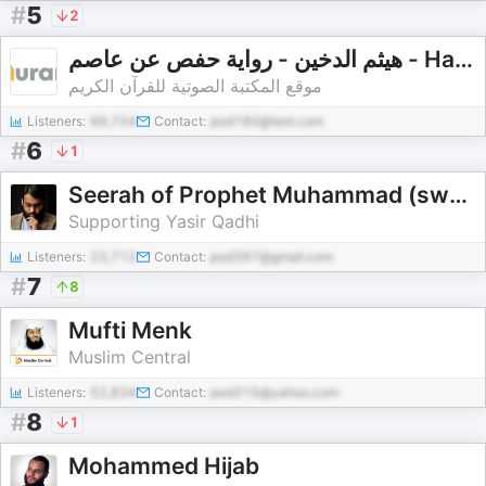
#
5
2
هيثم الدخين - رواية حفص عن عاصم - Haitham Aldukhain - Rewayat Hafs A'n Assem |
موقع المكتبة الصوتية للقرآن الكريم
Listeners:
99,704
Contact:
pod180@test.com
#
6
1
Seerah of Prophet Muhammad (sws) - Yasir Qadhi
Supporting Yasir Qadhi
Listeners:
23,712
Contact:
pod397@gmail.com
#
7
8
Mufti Menk
Muslim Central
Listeners:
52,834
Contact:
pod315@yahoo.com
#
8
1
Mohammed Hijab