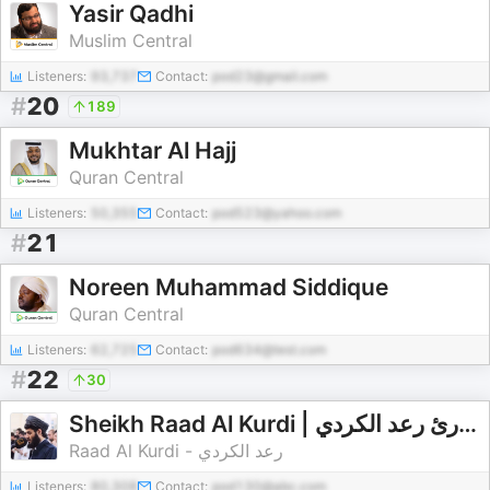
Yasir Qadhi
Muslim Central
Listeners:
93,737
Contact:
pod23@gmail.com
#
20
189
Mukhtar Al Hajj
Quran Central
Listeners:
50,355
Contact:
pod523@yahoo.com
#
21
Noreen Muhammad Siddique
Quran Central
Listeners:
62,725
Contact:
pod634@test.com
#
22
30
Sheikh Raad Al Kurdi | القارئ رعد الكردي
Raad Al Kurdi - رعد الكردي
Listeners:
80,308
Contact:
pod130@abc.com