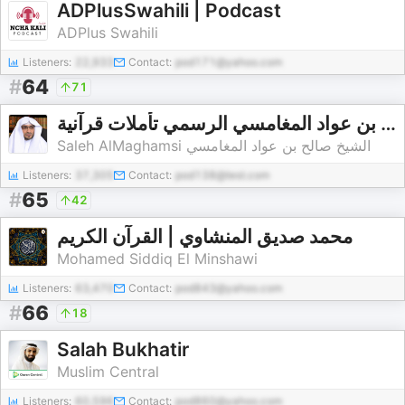
ADPlusSwahili | Podcast
ADPlus Swahili
Listeners:
22,933
Contact:
pod171@yahoo.com
#
64
71
الشيخ صالح بن عواد المغامسي الرسمي تأملات قرآنية
Saleh AlMaghamsi الشيخ صالح بن عواد المغامسي
Listeners:
37,305
Contact:
pod138@test.com
#
65
42
محمد صديق المنشاوي | القرآن الكريم
Mohamed Siddiq El Minshawi
Listeners:
63,470
Contact:
pod843@yahoo.com
#
66
18
Salah Bukhatir
Muslim Central
Listeners:
60,596
Contact:
pod860@yahoo.com