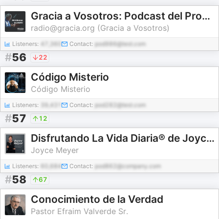
Gracia a Vosotros: Podcast del Programa Radial
radio@gracia.org (Gracia a Vosotros)
Listeners:
47,360
Contact:
pod986@test.com
#
56
22
Código Misterio
Código Misterio
Listeners:
39,431
Contact:
pod282@test.com
#
57
12
Disfrutando La Vida Diaria® de Joyce Meyer
Joyce Meyer
Listeners:
60,684
Contact:
pod862@company.com
#
58
67
Conocimiento de la Verdad
Pastor Efraim Valverde Sr.