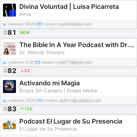
Divina Voluntad | Luisa Picarreta
Alma
Listeners:
55,916
Contact:
pod490@abc.com
#
81
NEW
The Bible In A Year Podcast with Dr. Melody Stevens
Dr. Melody Stevens
Listeners:
5,167
Contact:
pod271@gmail.com
#
82
22
Activando mi Magia
Brujos Sin Caldero | Dudas Media
Listeners:
23,507
Contact:
pod510@company.com
#
83
100
Podcast El Lugar de Su Presencia
El Lugar de Su Presencia