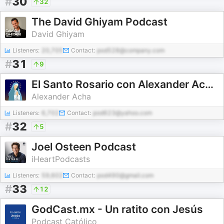
#
30
32
The David Ghiyam Podcast
David Ghiyam
Listeners:
20,705
Contact:
pod528@company.com
#
31
9
El Santo Rosario con Alexander Acha y Emmanuel
Alexander Acha
Listeners:
6,702
Contact:
pod623@yahoo.com
#
32
5
Joel Osteen Podcast
iHeartPodcasts
Listeners:
59,602
Contact:
pod490@gmail.com
#
33
12
GodCast.mx - Un ratito con Jesús
Podcast Católico