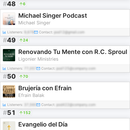
#
48
6
Michael Singer Podcast
Michael Singer
Listeners:
9,678
Contact:
pod12@gmail.com
#
49
24
Renovando Tu Mente con R.C. Sproul
Ligonier Ministries
Listeners:
77,057
Contact:
pod125@company.com
#
50
70
Brujería con Efrain
Efrain Balak
Listeners:
37,560
Contact:
pod422@company.com
#
51
152
Evangelio del Día