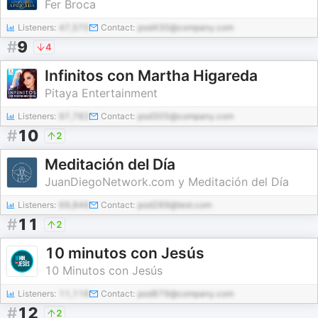
Fer Broca
Listeners:
47,570
Contact:
pod430@company.com
#
9
4
Infinitos con Martha Higareda
Pitaya Entertainment
Listeners:
97,782
Contact:
pod305@company.com
#
10
2
Meditación del Día
JuanDiegoNetwork.com y Meditación del Día
Listeners:
69,846
Contact:
pod289@test.com
#
11
2
10 minutos con Jesús
10 Minutos con Jesús
Listeners:
11,116
Contact:
pod879@company.com
#
12
2