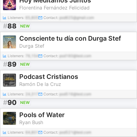
Hoy Meditamos Juntos
Florentina Fernández Felicidad
Listeners:
65,805
Contact:
pod625@gmail.com
#
88
NEW
Consciente tu día con Durga Stef
Durga Stef
Listeners:
76,154
Contact:
pod160@test.com
#
89
NEW
Podcast Cristianos
Ramón De la Cruz
Listeners:
24,317
Contact:
pod516@test.com
#
90
NEW
Pools of Water
Ryan Bush
Listeners:
64,801
Contact:
pod521@test.com