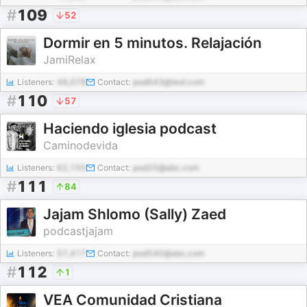
#
109
52
Dormir en 5 minutos. Relajación
JamiRelax
Listeners:
48,078
Contact:
pod643@test.com
#
110
57
Haciendo iglesia podcast
Caminodevida
Listeners:
62,155
Contact:
pod25@abc.com
#
111
84
Jajam Shlomo (Sally) Zaed
podcastjajam
Listeners:
57,417
Contact:
pod540@abc.com
#
112
1
VEA Comunidad Cristiana