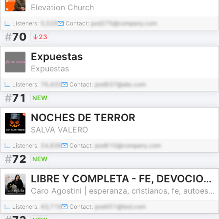
Elevation Church
Listeners:
5,529
Contact:
pod275@company.com
#
70
23
Expuestas
Expuestas
Listeners:
76,433
Contact:
pod937@abc.com
#
71
NEW
NOCHES DE TERROR
SALVA VALERO
Listeners:
24,838
Contact:
pod610@company.com
#
72
NEW
LIBRE Y COMPLETA - FE, DEVOCIONAL, CRISTIANO, VISION, PROPOSITO, AUTOESTIMA, ESPERANZA, ANSIEDAD, AMOR
Caro Agostini | esperanza, cristianos, fe, autoestima, proposito, Mujeres cristianas, devocional
Listeners:
43,719
Contact:
pod451@test.com