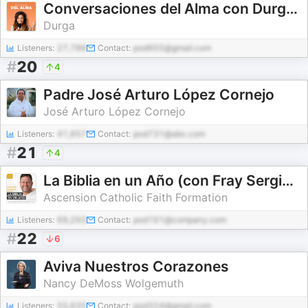
Conversaciones del Alma con Durga Stef
Durga
Listeners:
27,786
Contact:
pod955@gmail.com
#
20
4
Padre José Arturo López Cornejo
José Arturo López Cornejo
Listeners:
41,657
Contact:
pod731@abc.com
#
21
4
La Biblia en un Año (con Fray Sergio Serrano, OP)
Ascension Catholic Faith Formation
Listeners:
69,293
Contact:
pod191@company.com
#
22
6
Aviva Nuestros Corazones
Nancy DeMoss Wolgemuth
Listeners:
55,635
Contact:
pod324@gmail.com