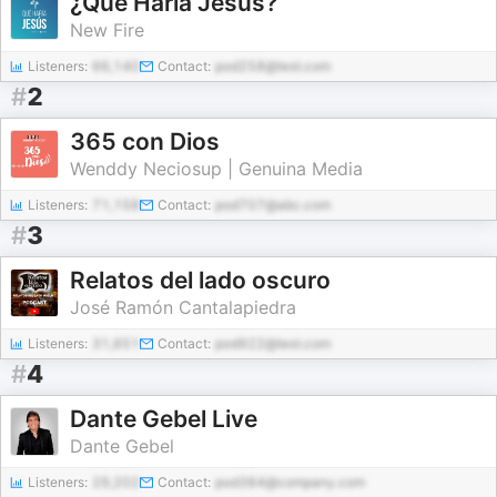
¿Qué Haría Jesús?
New Fire
Listeners:
66,140
Contact:
pod258@test.com
#
2
365 con Dios
Wenddy Neciosup | Genuina Media
Listeners:
71,158
Contact:
pod707@abc.com
#
3
Relatos del lado oscuro
José Ramón Cantalapiedra
Listeners:
31,651
Contact:
pod922@test.com
#
4
Dante Gebel Live
Dante Gebel
Listeners:
29,202
Contact:
pod384@company.com