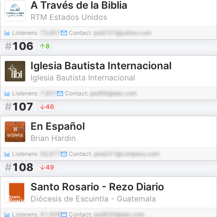
A Través de la Biblia
RTM Estados Unidos
Listeners:
73,657
Contact:
pod757@yahoo.com
#
106
8
Iglesia Bautista Internacional
Iglesia Bautista Internacional
Listeners:
7,957
Contact:
pod56@abc.com
#
107
46
En Español
Brian Hardin
Listeners:
50,977
Contact:
pod241@company.com
#
108
49
Santo Rosario - Rezo Diario
Diócesis de Escuintla - Guatemala
Listeners:
41,008
Contact:
pod930@abc.com