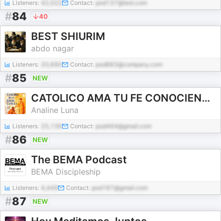
Listeners:
42,022
Contact:
pod137@test.com
#
84
40
BEST SHIURIM
abdo nagar
Listeners:
20,690
Contact:
pod883@company.com
#
85
NEW
CATOLICO AMA TU FE CONOCIENDOLA
Analine Luna
Listeners:
25,139
Contact:
pod464@gmail.com
#
86
NEW
The BEMA Podcast
BEMA Discipleship
Listeners:
4,449
Contact:
pod187@gmail.com
#
87
NEW