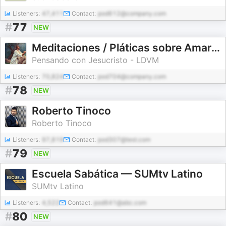
Listeners:
47,411
Contact:
pod612@company.com
#
77
NEW
Meditaciones / Pláticas sobre Amar a Dios
Pensando con Jesucristo - LDVM
Listeners:
70,824
Contact:
pod704@company.com
#
78
NEW
Roberto Tinoco
Roberto Tinoco
Listeners:
97,819
Contact:
pod307@test.com
#
79
NEW
Escuela Sabática — SUMtv Latino
SUMtv Latino
Listeners:
4,522
Contact:
pod641@abc.com
#
80
NEW