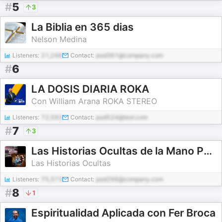
#
5
3
La Biblia en 365 dias
Nelson Medina
Listeners:
21,248
Contact:
pod361@company.com
#
6
LA DOSIS DIARIA ROKA
Con William Arana ROKA STEREO
Listeners:
72,593
Contact:
pod524@test.com
#
7
3
Las Historias Ocultas de la Mano Peluda
Las Historias Ocultas
Listeners:
75,573
Contact:
pod266@company.com
#
8
1
Espiritualidad Aplicada con Fer Broca