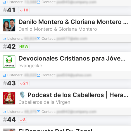
Listeners:
13,588
Contact:
pod945@company.com
#
41
10
Danilo Montero & Gloriana Montero - Sígueme Internacional | Predicaciones Cristianas
Danilo Montero & Gloriana Montero
Listeners:
60,824
Contact:
pod477@abc.com
#
42
NEW
Devocionales Cristianos para Jóvenes
evangelike
Listeners:
49,020
Contact:
pod504@yahoo.com
#
43
21
🎙️ Podcast de los Caballeros | Heraldos del Evangelio - Caballeros de la Virgen
Caballeros de la Virgen
Listeners:
48,375
Contact:
pod942@company.com
#
44
8