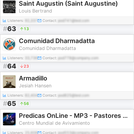
Saint Augustin (Saint Augustine)
Louis Bertrand
Listeners:
92,337
Contact:
pod741@test.com
#
63
13
Comunidad Dharmadatta
Comunidad Dharmadatta
Listeners:
33,736
Contact:
pod778@company.com
#
64
23
Armadillo
Jesiah Hansen
Listeners:
82,404
Contact:
pod825@test.com
#
65
56
Predicas OnLine - MP3 - Pastores Ricardo y Ma. Patricia de Rodriguez
Centro Mundial de Avivamiento
Listeners:
25,608
Contact:
pod553@company.com