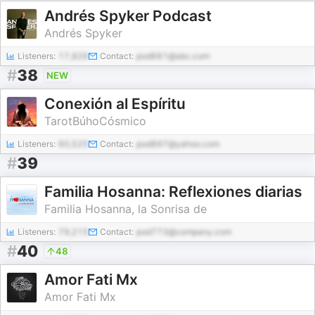
Andrés Spyker Podcast
Andrés Spyker
Listeners:
17,826
Contact:
pod681@abc.com
#
38
NEW
Conexión al Espíritu
TarotBúhoCósmico
Listeners:
60,525
Contact:
pod897@yahoo.com
#
39
Familia Hosanna: Reflexiones diarias
Familia Hosanna, la Sonrisa de
Listeners:
79,215
Contact:
pod773@company.com
#
40
48
Amor Fati Mx
Amor Fati Mx