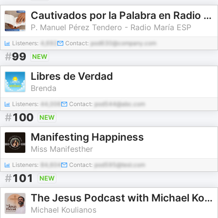
Cautivados por la Palabra en Radio María
P. Manuel Pérez Tendero - Radio María ESP
Listeners:
4,692
Contact:
pod630@company.com
#
99
NEW
Libres de Verdad
Brenda
Listeners:
44,006
Contact:
pod544@abc.com
#
100
NEW
Manifesting Happiness
Miss Manifesther
Listeners:
84,604
Contact:
pod595@test.com
#
101
NEW
The Jesus Podcast with Michael Koulianos
Michael Koulianos