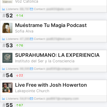
Voz Catolica
Listeners:
88,797
Contact:
pod400@abc.com
#
52
14
Muéstrame Tu Magia Podcast
Sofia Alva
Listeners:
47,285
Contact:
pod825@test.com
#
53
76
SUPRAHUMANO: LA EXPERIENCIA
Instituto del Ser y la Consciencia
Listeners:
96,595
Contact:
pod595@company.com
#
54
22
Live Free with Josh Howerton
Lakepointe Church
Listeners:
54,914
Contact:
pod987@company.com
#
55
67