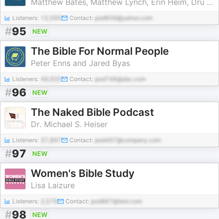
Matthew Bates, Matthew Lynch, Erin Heim, Dru Johnson, Amy Brown Hughes, & Chris Tilling
Listeners:
15,595
Contact:
pod609@yahoo.com
#
95
NEW
The Bible For Normal People
Peter Enns and Jared Byas
Listeners:
49,920
Contact:
pod748@abc.com
#
96
NEW
The Naked Bible Podcast
Dr. Michael S. Heiser
Listeners:
37,897
Contact:
pod497@company.com
#
97
NEW
Women's Bible Study
Lisa Laizure
Listeners:
2,579
Contact:
pod867@test.com
#
98
NEW