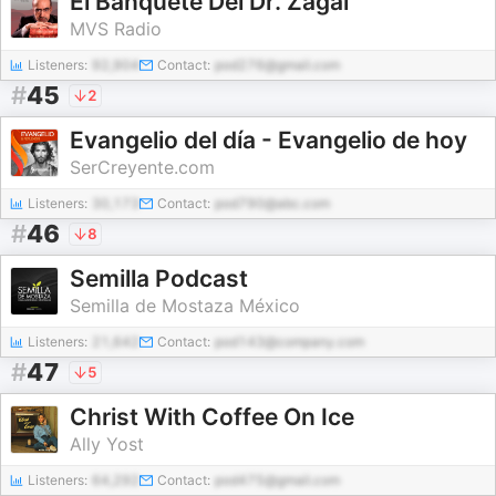
El Banquete Del Dr. Zagal
MVS Radio
Listeners:
92,904
Contact:
pod276@gmail.com
#
45
2
Evangelio del día - Evangelio de hoy
SerCreyente.com
Listeners:
30,173
Contact:
pod790@abc.com
#
46
8
Semilla Podcast
Semilla de Mostaza México
Listeners:
21,642
Contact:
pod143@company.com
#
47
5
Christ With Coffee On Ice
Ally Yost
Listeners:
64,292
Contact:
pod475@gmail.com