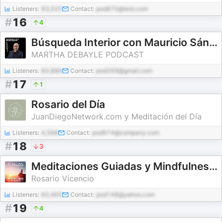
Listeners:
93,525
Contact:
pod870@test.com
#
16
4
Búsqueda Interior con Mauricio Sánchez Scott
MARTHA DEBAYLE PODCAST
Listeners:
60,886
Contact:
pod269@gmail.com
#
17
1
Rosario del Día
JuanDiegoNetwork.com y Meditación del Día
Listeners:
4,568
Contact:
pod974@company.com
#
18
3
Meditaciones Guiadas y Mindfulness | Sí Medito
Rosario Vicencio
Listeners:
60,465
Contact:
pod148@yahoo.com
#
19
4