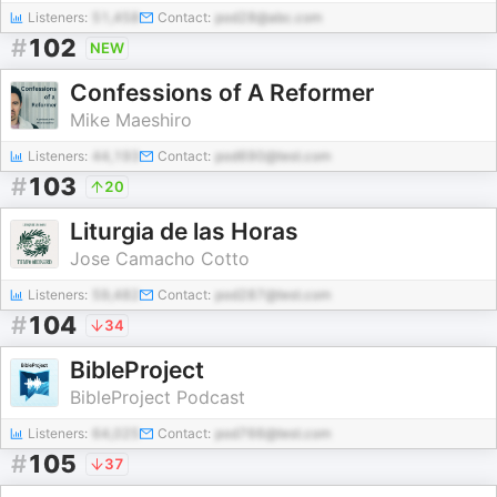
Listeners:
51,458
Contact:
pod28@abc.com
#
102
NEW
Confessions of A Reformer
Mike Maeshiro
Listeners:
44,193
Contact:
pod690@test.com
#
103
20
Liturgia de las Horas
Jose Camacho Cotto
Listeners:
59,482
Contact:
pod287@test.com
#
104
34
BibleProject
BibleProject Podcast
Listeners:
64,025
Contact:
pod766@test.com
#
105
37