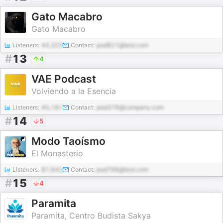
Gato Macabro
Gato Macabro
Listeners:
44,323
Contact:
pod821@test.com
#
13
4
VAE Podcast
Volviendo a la Esencia
Listeners:
40,187
Contact:
pod376@company.com
#
14
5
Modo Taoísmo
El Monasterio
Listeners:
87,642
Contact:
pod788@test.com
#
15
4
Paramita
Paramita, Centro Budista Sakya