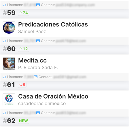
Listeners:
67,418
Contact:
pod534@company.com
#
59
74
Predicaciones Católicas
Samuel Páez
Listeners:
20,701
Contact:
pod476@test.com
#
60
12
Medita.cc
P. Ricardo Sada F.
Listeners:
7,965
Contact:
pod381@gmail.com
#
61
5
Casa de Oración México
casadeoracionmexico
Listeners:
95,274
Contact:
pod653@test.com
#
62
NEW