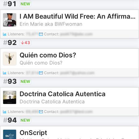
#
91
NEW
I AM Beautiful Wild Free: An Affirmations Podcast
Erin Marie aka BWFwoman
Listeners:
75,471
Contact:
pod479@abc.com
#
92
43
Quién como Dios?
Quién como Dios?
Listeners:
37,614
Contact:
pod47@yahoo.com
#
93
NEW
Doctrina Catolica Autentica
Doctrina Catolica Autentica
Listeners:
69,490
Contact:
pod937@test.com
#
94
NEW
OnScript