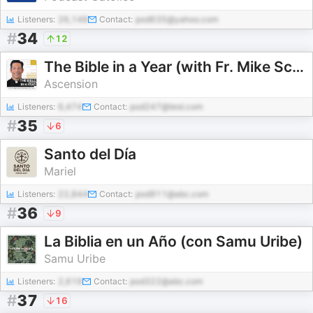
Listeners:
26,148
Contact:
pod635@yahoo.com
#
34
12
The Bible in a Year (with Fr. Mike Schmitz)
Ascension
Listeners:
6,474
Contact:
pod247@test.com
#
35
6
Santo del Día
Mariel
Listeners:
22,844
Contact:
pod911@abc.com
#
36
9
La Biblia en un Año (con Samu Uribe)
Samu Uribe
Listeners:
2,619
Contact:
pod322@abc.com
#
37
16