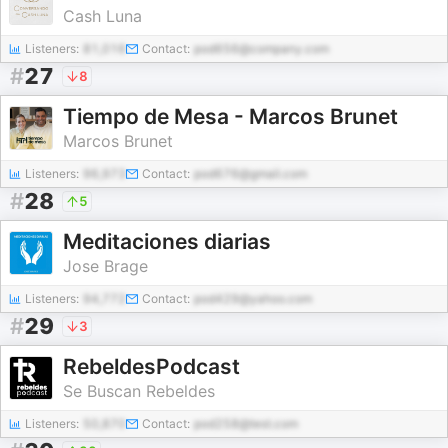
Cash Luna
Listeners:
81,016
Contact:
pod656@company.com
#
27
8
Tiempo de Mesa - Marcos Brunet
Marcos Brunet
Listeners:
96,973
Contact:
pod676@gmail.com
#
28
5
Meditaciones diarias
Jose Brage
Listeners:
94,772
Contact:
pod429@yahoo.com
#
29
3
RebeldesPodcast
Se Buscan Rebeldes
Listeners:
50,870
Contact:
pod258@test.com