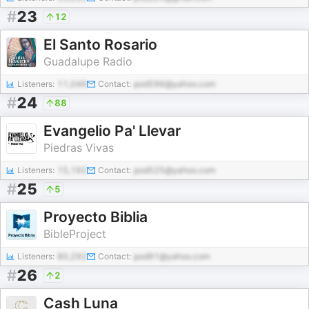
#
23
12
El Santo Rosario
Guadalupe Radio
Listeners:
11,046
Contact:
pod596@yahoo.com
#
24
88
Evangelio Pa' Llevar
Piedras Vivas
Listeners:
15,192
Contact:
pod525@yahoo.com
#
25
5
Proyecto Biblia
BibleProject
Listeners:
80,292
Contact:
pod91@yahoo.com
#
26
2
Cash Luna