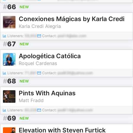
#
66
NEW
Conexiones Mágicas by Karla Credi
Karla Credi Alegria
Listeners:
59,950
Contact:
pod14@abc.com
#
67
NEW
Apologética Católica
Roquel Cardenas
Listeners:
71,691
Contact:
pod836@yahoo.com
#
68
NEW
Pints With Aquinas
Matt Fradd
Listeners:
60,026
Contact:
pod614@yahoo.com
#
69
NEW
Elevation with Steven Furtick