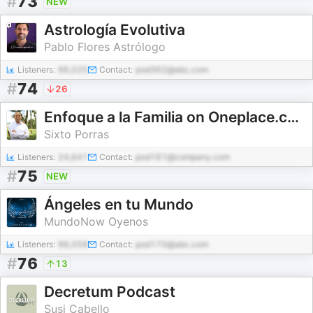
#
73
NEW
Astrología Evolutiva
Pablo Flores Astrólogo
Listeners:
96,025
Contact:
pod362@abc.com
#
74
26
Enfoque a la Familia on Oneplace.com
Sixto Porras
Listeners:
24,641
Contact:
pod161@company.com
#
75
NEW
Ángeles en tu Mundo
MundoNow Oyenos
Listeners:
96,058
Contact:
pod170@abc.com
#
76
13
Decretum Podcast
Susi Cabello