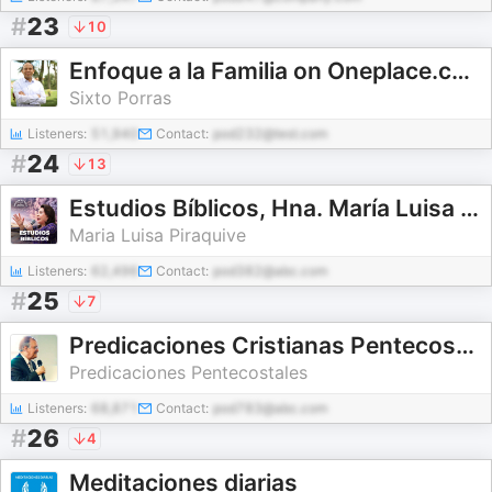
#
23
10
Enfoque a la Familia on Oneplace.com
Sixto Porras
Listeners:
51,940
Contact:
pod232@test.com
#
24
13
Estudios Bíblicos, Hna. María Luisa Piraquive, Iglesia de Dios Ministerial de Jesucristo Inter...
Maria Luisa Piraquive
Listeners:
62,496
Contact:
pod382@abc.com
#
25
7
Predicaciones Cristianas Pentecostales
Predicaciones Pentecostales
Listeners:
68,871
Contact:
pod783@abc.com
#
26
4
Meditaciones diarias