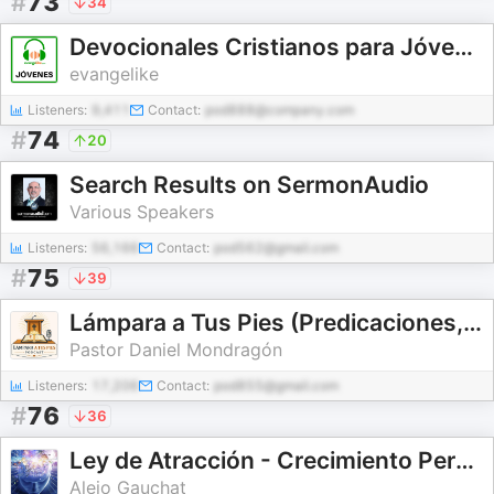
#
73
34
Devocionales Cristianos para Jóvenes
evangelike
Listeners:
9,411
Contact:
pod888@company.com
#
74
20
Search Results on SermonAudio
Various Speakers
Listeners:
56,166
Contact:
pod562@gmail.com
#
75
39
Lámpara a Tus Pies (Predicaciones, Estudios, Palabra, Escrituras, Biblia, enseñanzas, sermones)
Pastor Daniel Mondragón
Listeners:
17,206
Contact:
pod855@gmail.com
#
76
36
Ley de Atracción - Crecimiento Personal
Alejo Gauchat