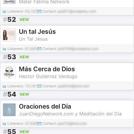
Mater Fátima Network
Listeners:
43,102
Contact:
pod31@company.com
#
52
NEW
Un tal Jesús
Un Tal Jesus
Listeners:
67,600
Contact:
pod169@company.com
#
53
NEW
Más Cerca de Dios
Hector Gutierrez Verdugo
Listeners:
13,161
Contact:
pod554@test.com
#
54
NEW
Oraciones del Día
JuanDiegoNetwork.com y Meditación del Día
Listeners:
37,646
Contact:
pod16@test.com
#
55
NEW