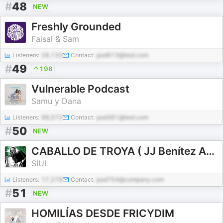
#
48
NEW
Freshly Grounded
Faisal & Sam
Listeners:
28,133
Contact:
pod913@test.com
#
49
198
Vulnerable Podcast
Samu y Dana
Listeners:
98,072
Contact:
pod381@test.com
#
50
NEW
CABALLO DE TROYA ( JJ Benítez Audiolibro )
SIUL
Listeners:
17,278
Contact:
pod754@company.com
#
51
NEW
HOMILÍAS DESDE FRICYDIM