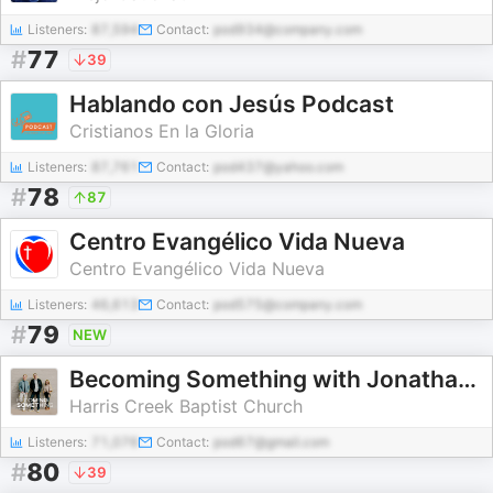
Listeners:
87,594
Contact:
pod934@company.com
#
77
39
Hablando con Jesús Podcast
Cristianos En la Gloria
Listeners:
87,761
Contact:
pod437@yahoo.com
#
78
87
Centro Evangélico Vida Nueva
Centro Evangélico Vida Nueva
Listeners:
46,613
Contact:
pod575@company.com
#
79
NEW
Becoming Something with Jonathan Pokluda
Harris Creek Baptist Church
Listeners:
71,076
Contact:
pod67@gmail.com
#
80
39