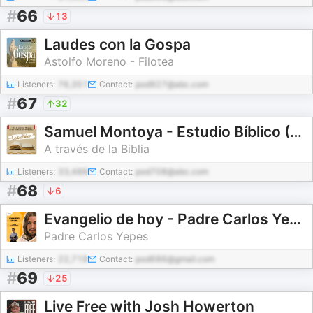
#
66
13
Laudes con la Gospa
Astolfo Moreno - Filotea
Listeners:
76,351
Contact:
pod927@abc.com
#
67
32
Samuel Montoya - Estudio Bíblico (Oficial)
A través de la Biblia
Listeners:
33,488
Contact:
pod708@abc.com
#
68
6
Evangelio de hoy - Padre Carlos Yepes
Padre Carlos Yepes
Listeners:
22,719
Contact:
pod686@gmail.com
#
69
25
Live Free with Josh Howerton