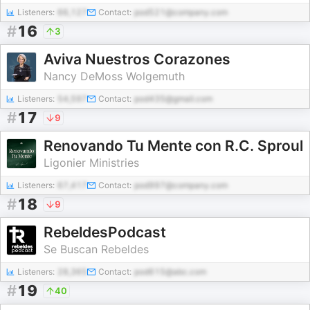
Listeners:
66,127
Contact:
pod521@company.com
#
16
3
Aviva Nuestros Corazones
Nancy DeMoss Wolgemuth
Listeners:
54,597
Contact:
pod435@gmail.com
#
17
9
Renovando Tu Mente con R.C. Sproul
Ligonier Ministries
Listeners:
67,417
Contact:
pod997@company.com
#
18
9
RebeldesPodcast
Se Buscan Rebeldes
Listeners:
28,365
Contact:
pod615@abc.com
#
19
40