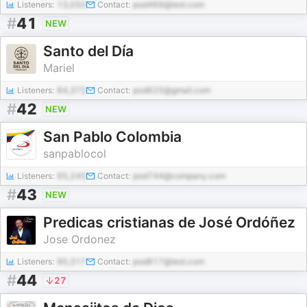
Listeners:
13,050
Contact:
pod469@test.com
#
41
NEW
Santo del Día
Mariel
Listeners:
84,372
Contact:
pod625@gmail.com
#
42
NEW
San Pablo Colombia
sanpablocol
Listeners:
95,245
Contact:
pod744@company.com
#
43
NEW
Predicas cristianas de José Ordóñez
Jose Ordonez
Listeners:
90,317
Contact:
pod817@test.com
#
44
27