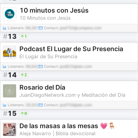
10 minutos con Jesús
10 Minutos con Jesús
Listeners:
98,391
Contact:
pod750@company.com
#
13
1
Podcast El Lugar de Su Presencia
El Lugar de Su Presencia
Listeners:
98,642
Contact:
pod825@abc.com
#
14
2
Rosario del Día
JuanDiegoNetwork.com y Meditación del Día
Listeners:
28,502
Contact:
pod709@abc.com
#
15
9
De las masas a las mesas 💗🪑
Aleja Navarro | Biblia devocional