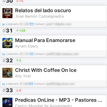
#
30
15
Relatos del lado oscuro
José Ramón Cantalapiedra
Listeners:
81,287
Contact:
pod118@abc.com
#
31
139
Manual Para Enamorarse
Ayram Edery
Listeners:
81,751
Contact:
pod653@company.com
#
32
3
Christ With Coffee On Ice
Ally Yost
Listeners:
51,668
Contact:
pod993@yahoo.com
#
33
3
Predicas OnLine - MP3 - Pastores Ricardo y Ma. Patricia de Rodriguez
Centro Mundial de Avivamiento