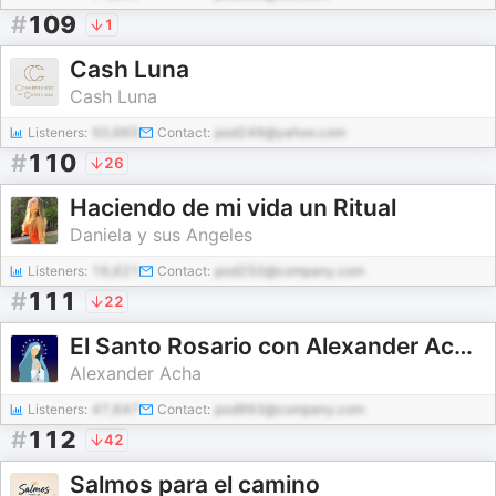
#
109
1
Cash Luna
Cash Luna
Listeners:
50,665
Contact:
pod249@yahoo.com
#
110
26
Haciendo de mi vida un Ritual
Daniela y sus Angeles
Listeners:
16,621
Contact:
pod250@company.com
#
111
22
El Santo Rosario con Alexander Acha y Emmanuel
Alexander Acha
Listeners:
47,647
Contact:
pod993@company.com
#
112
42
Salmos para el camino