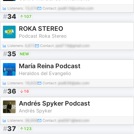
Listeners:
15,074
Contact:
pod619@yahoo.com
#
34
107
ROKA STEREO
Podcast Roka Stereo
Listeners:
4,672
Contact:
pod719@gmail.com
#
35
NEW
María Reina Podcast
Heraldos del Evangelio
Listeners:
18,620
Contact:
pod636@abc.com
#
36
16
Andrés Spyker Podcast
Andrés Spyker
Listeners:
38,908
Contact:
pod361@test.com
#
37
123