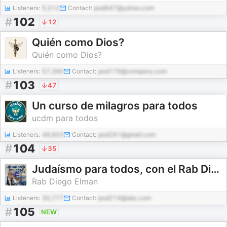
Listeners:
5,512
Contact:
pod647@yahoo.com
#
102
12
Quién como Dios?
Quién como Dios?
Listeners:
57,390
Contact:
pod179@company.com
#
103
47
Un curso de milagros para todos
ucdm para todos
Listeners:
48,603
Contact:
pod281@gmail.com
#
104
35
Judaísmo para todos, con el Rab Diego Elman
Rab Diego Elman
Listeners:
30,777
Contact:
pod214@abc.com
#
105
NEW