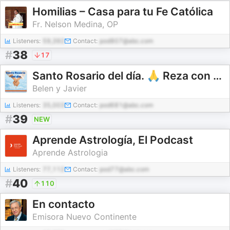
Homilias – Casa para tu Fe Católica
Fr. Nelson Medina, OP
Listeners:
59,392
Contact:
pod807@abc.com
#
38
17
Santo Rosario del día. 🙏 Reza con nosotros en castellano 🇪🇸
Belen y Javier
Listeners:
35,003
Contact:
pod681@abc.com
#
39
NEW
Aprende Astrología, El Podcast
Aprende Astrologia
Listeners:
77,112
Contact:
pod77@abc.com
#
40
110
En contacto
Emisora Nuevo Continente