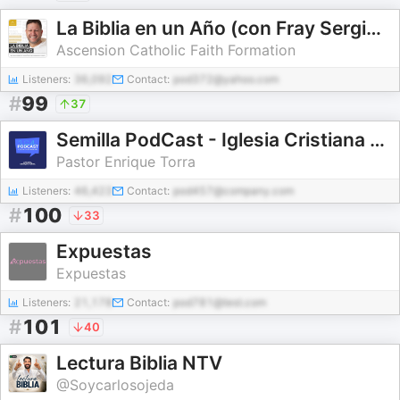
La Biblia en un Año (con Fray Sergio Serrano, OP)
Ascension Catholic Faith Formation
Listeners:
36,092
Contact:
pod372@yahoo.com
#
99
37
Semilla PodCast - Iglesia Cristiana PAI
Pastor Enrique Torra
Listeners:
46,423
Contact:
pod457@company.com
#
100
33
Expuestas
Expuestas
Listeners:
21,178
Contact:
pod781@test.com
#
101
40
Lectura Biblia NTV
@Soycarlosojeda