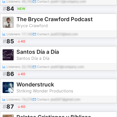
Listeners:
46,763
Contact:
pod412@company.com
#
84
NEW
The Bryce Crawford Podcast
Bryce Crawford
Listeners:
17,140
Contact:
pod333@test.com
#
85
40
Santos Día a Día
Santos Día a Día
Listeners:
22,763
Contact:
pod43@company.com
#
86
40
Wonderstruck
Striking Wonder Productions
Listeners:
74,276
Contact:
pod287@gmail.com
#
87
40