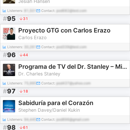
Jesiah Hansen
Listeners:
81,501
Contact:
pod682@test.com
#
95
31
Proyecto GTG con Carlos Erazo
Carlos Erazo
Listeners:
30,261
Contact:
pod339@test.com
#
96
44
Programa de TV del Dr. Stanley – Ministerios En Contacto
Dr. Charles Stanley
Listeners:
75,995
Contact:
pod437@yahoo.com
#
97
18
Sabiduría para el Corazón
Stephen Davey/Daniel Kukin
Listeners:
94,445
Contact:
pod896@gmail.com
#
98
61