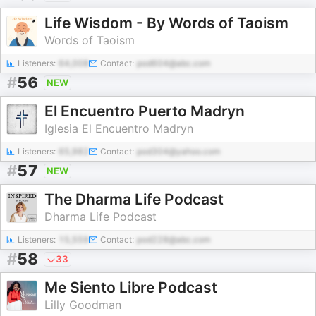
Life Wisdom - By Words of Taoism
Words of Taoism
Listeners:
64,008
Contact:
pod604@abc.com
#
56
NEW
El Encuentro Puerto Madryn
Iglesia El Encuentro Madryn
Listeners:
65,982
Contact:
pod304@yahoo.com
#
57
NEW
The Dharma Life Podcast
Dharma Life Podcast
Listeners:
15,559
Contact:
pod228@abc.com
#
58
33
Me Siento Libre Podcast
Lilly Goodman