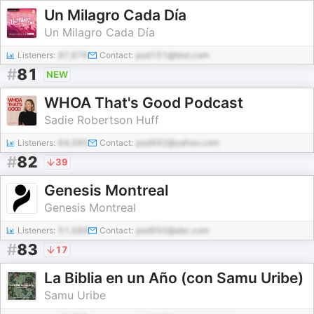
Un Milagro Cada Día
Un Milagro Cada Día
Listeners:
87,676
Contact:
pod151@test.com
#
81
NEW
WHOA That's Good Podcast
Sadie Robertson Huff
Listeners:
64,585
Contact:
pod492@yahoo.com
#
82
39
Genesis Montreal
Genesis Montreal
Listeners:
51,589
Contact:
pod950@abc.com
#
83
17
La Biblia en un Año (con Samu Uribe)
Samu Uribe