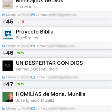
Mensajitos de Dios
Ana Maria
Listeners:
19,342
Contact:
pod624@gmail.com
#
45
19
Proyecto Biblia
BibleProject
Listeners:
34,427
Contact:
pod799@abc.com
#
46
NEW
UN DESPERTAR CON DIOS
Kennedy Gospel Radio
Listeners:
55,575
Contact:
pod805@yahoo.com
#
47
NEW
HOMILÍAS de Mons. Munilla
Jose Ignacio Munilla
Listeners:
75,469
Contact:
pod427@abc.com