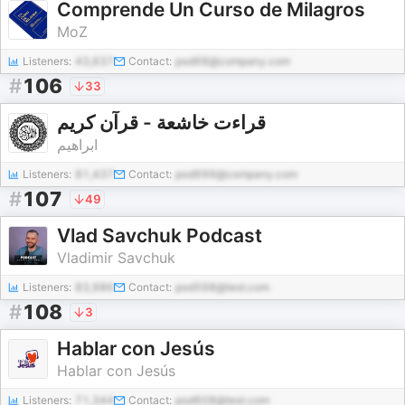
Comprende Un Curso de Milagros
MoZ
Listeners:
43,637
Contact:
pod68@company.com
#
106
33
قراءت خاشعة - قرآن كريم
ابراهيم
Listeners:
81,437
Contact:
pod699@company.com
#
107
49
Vlad Savchuk Podcast
Vladimir Savchuk
Listeners:
83,986
Contact:
pod598@test.com
#
108
3
Hablar con Jesús
Hablar con Jesús
Listeners:
71,344
Contact:
pod608@test.com