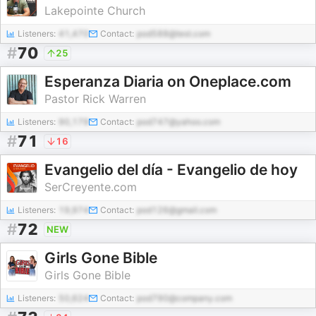
Lakepointe Church
Listeners:
41,470
Contact:
pod588@test.com
#
70
25
Esperanza Diaria on Oneplace.com
Pastor Rick Warren
Listeners:
90,179
Contact:
pod747@yahoo.com
#
71
16
Evangelio del día - Evangelio de hoy
SerCreyente.com
Listeners:
19,974
Contact:
pod126@gmail.com
#
72
NEW
Girls Gone Bible
Girls Gone Bible
Listeners:
50,624
Contact:
pod790@company.com