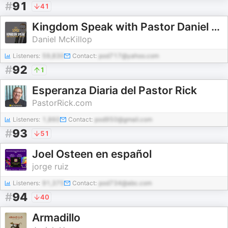
#
91
41
Kingdom Speak with Pastor Daniel McKillop
Daniel McKillop
Listeners:
59,830
Contact:
pod717@yahoo.com
#
92
1
Esperanza Diaria del Pastor Rick
PastorRick.com
Listeners:
1,860
Contact:
pod950@gmail.com
#
93
51
Joel Osteen en español
jorge ruiz
Listeners:
91,375
Contact:
pod734@abc.com
#
94
40
Armadillo