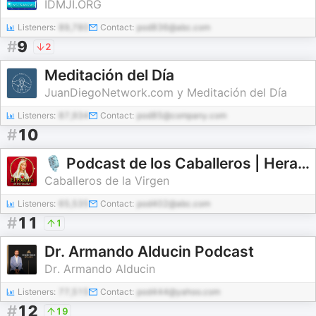
IDMJI.ORG
Listeners:
89,780
Contact:
pod836@abc.com
#
9
2
Meditación del Día
JuanDiegoNetwork.com y Meditación del Día
Listeners:
87,934
Contact:
pod85@company.com
#
10
🎙️ Podcast de los Caballeros | Heraldos del Evangelio - Caballeros de la Virgen
Caballeros de la Virgen
Listeners:
65,535
Contact:
pod402@abc.com
#
11
1
Dr. Armando Alducin Podcast
Dr. Armando Alducin
Listeners:
77,515
Contact:
pod444@yahoo.com
#
12
19