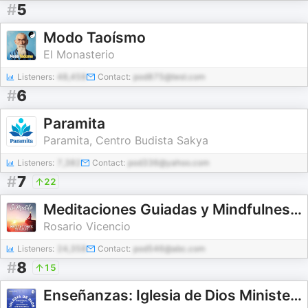
#
5
Modo Taoísmo
El Monasterio
Listeners:
48,458
Contact:
pod875@test.com
#
6
Paramita
Paramita, Centro Budista Sakya
Listeners:
7,382
Contact:
pod336@yahoo.com
#
7
22
Meditaciones Guiadas y Mindfulness | Sí Medito
Rosario Vicencio
Listeners:
24,358
Contact:
pod546@abc.com
#
8
15
Enseñanzas: Iglesia de Dios Ministerial de Jesucristo Internacional - IDMJI