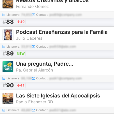
Relatos Cristianos y Bíblicos
Fernando Gómez
Listeners:
74,653
Contact:
pod69@company.com
#
88
40
Podcast Enseñanzas para la Familia
Julio Caceres
Listeners:
33,912
Contact:
pod558@abc.com
#
89
NEW
Una pregunta, Padre...
Pa. Gabriel Alarcón
Listeners:
96,198
Contact:
pod41@company.com
#
90
41
Las Siete Iglesias del Apocalipsis
Radio Ebenezer RD
Listeners:
49,881
Contact:
pod501@abc.com