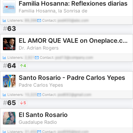
Familia Hosanna: Reflexiones diarias
Familia Hosanna, la Sonrisa de
Listeners:
89,396
Contact:
pod400@abc.com
#
63
EL AMOR QUE VALE on Oneplace.com
Dr. Adrian Rogers
Listeners:
2,921
Contact:
pod13@company.com
#
64
4
Santo Rosario - Padre Carlos Yepes
Padre Carlos Yepes
Listeners:
10,325
Contact:
pod692@gmail.com
#
65
5
El Santo Rosario
Guadalupe Radio
Listeners:
31,450
Contact:
pod996@test.com