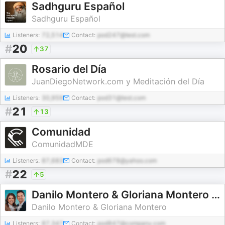
Sadhguru Español
Sadhguru Español
Listeners:
72,514
Contact:
pod247@test.com
#
20
37
Rosario del Día
JuanDiegoNetwork.com y Meditación del Día
Listeners:
30,959
Contact:
pod31@test.com
#
21
13
Comunidad
ComunidadMDE
Listeners:
87,683
Contact:
pod678@yahoo.com
#
22
5
Danilo Montero & Gloriana Montero - Sígueme Internacional | Predicaciones Cristianas
Danilo Montero & Gloriana Montero
Listeners:
87,347
Contact:
pod847@company.com