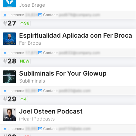
Jose Brage
Listeners:
24,824
Contact:
pod976@company.com
#
27
96
Espiritualidad Aplicada con Fer Broca
Fer Broca
Listeners:
17,872
Contact:
pod832@company.com
#
28
NEW
Subliminals For Your Glowup
Subliminals
Listeners:
92,981
Contact:
pod920@abc.com
#
29
4
Joel Osteen Podcast
iHeartPodcasts
Listeners:
26,982
Contact:
pod150@abc.com