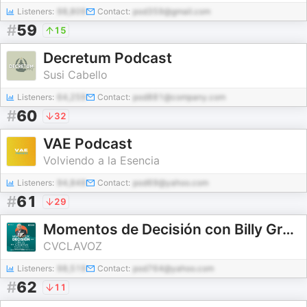
Listeners:
98,809
Contact:
pod359@gmail.com
#
59
15
Decretum Podcast
Susi Cabello
Listeners:
64,259
Contact:
pod881@company.com
#
60
32
VAE Podcast
Volviendo a la Esencia
Listeners:
94,848
Contact:
pod69@yahoo.com
#
61
29
Momentos de Decisión con Billy Graham
CVCLAVOZ
Listeners:
98,519
Contact:
pod764@yahoo.com
#
62
11